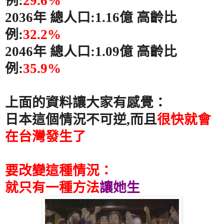
例
:
29.6%
2036
年
總人口
:1.16
億
高齡比
例
:
32.2%
2046
年
總人口
:1.09
億
高齡比
例
:
35.9%
上面的資料讓大家有感覺：
日本這個情況不可逆,而且
很快就會
在台灣發生了
要改變這種情況：
就只有一種方法
讓她生