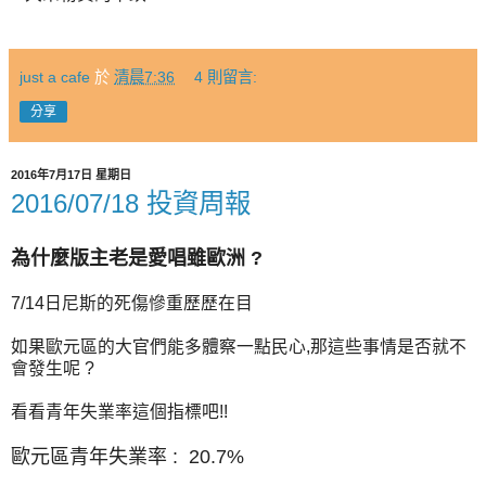
just a cafe
於
清晨7:36
4 則留言:
分享
2016年7月17日 星期日
2016/07/18 投資周報
為什麼版主老是愛唱雖歐洲 ?
7/14日尼斯的死傷慘重歷歷在目
如果歐元區的大官們能多體察一點民心,那這些事情是否就不
會發生呢 ?
看看青年失業率這個指標吧!!
歐元區青年失業率 : 20.7%