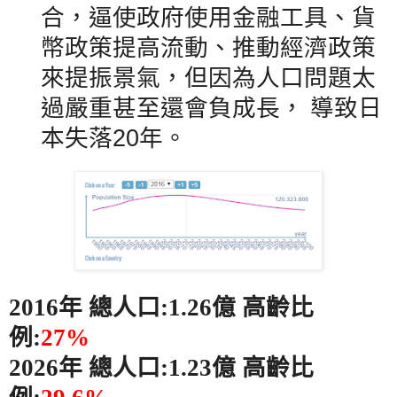
合，逼
使
政府使用金融工具、貨
幣政策提高流動、推動
經濟政策
來提
振景氣
，但因為人口問題太
過嚴重甚至
還會負
成長
，
導致日
本失落
20
年。
2016
年
總人口
:1.26
億
高齡比
例
:
27%
2026
年
總人口
:1.23
億
高齡比