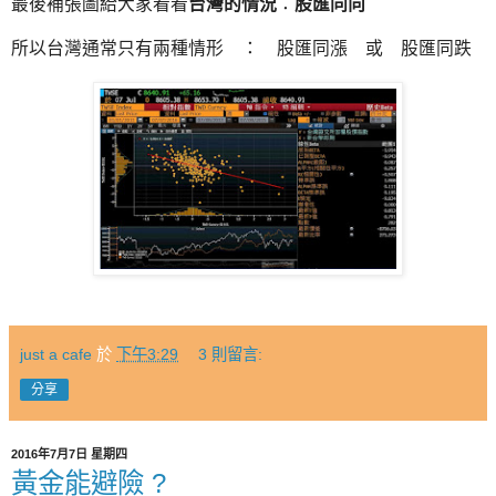
最後補張圖給大家看看
台灣的情況
：
股匯同向
所以台灣通常只有兩種情形 ： 股匯同漲 或 股匯同跌
just a cafe
於
下午3:29
3 則留言:
分享
2016年7月7日 星期四
黃金能避險 ?