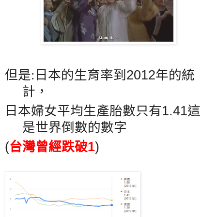
但是:日本的生育率到
2012
年的統
計，
日本婦女平均生產胎數只有
1.41
這
是世界倒數的數字
(
台灣曾經跌破
1
)