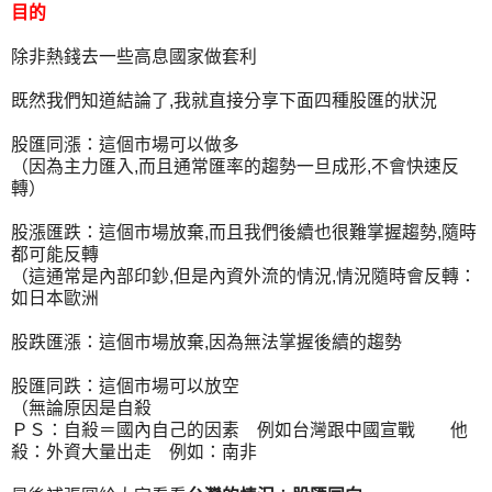
目的
除非熱錢去一些高息國家做套利
既然我們知道結論了,我就直接分享下面四種股匯的狀況
股匯同漲：這個市場可以做多
（因為主力匯入,而且通常匯率的趨勢一旦成形,不會快速反
轉）
股漲匯跌：這個市場放棄,而且我們後續也很難掌握趨勢,隨時
都可能反轉
（這通常是內部印鈔,但是內資外流的情況,情況隨時會反轉：
如日本歐洲
股跌匯漲：這個市場放棄,因為無法掌握後續的趨勢
股匯同跌：這個市場可以放空
（無論原因是自殺
ＰＳ：自殺＝國內自己的因素 例如台灣跟中國宣戰 他
殺：外資大量出走 例如：南非