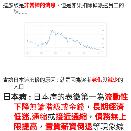
這應該是
非常棒的消息
，
但是如果扣除掉派遣員工的
話......
會讓日本這麼慘的原因 : 就是因為逐漸
老化
與
減少
的
人口
日本病
:
日本
病的表徵第一為
流動性
下降
無論階級或金錢
，
長期
經濟
低迷
.
通
縮
或
接近通縮
，
債務無上
限提高
，
實質
薪資倒退
等現象
綜