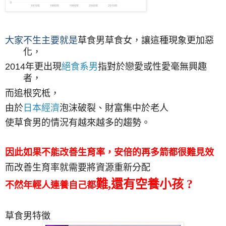
大家不生主要就是
草食男草食女，讓這種現象更加惡
化，
2014
年更出現
絕食系
男
指對於戀愛或性愛毫無興趣
者，
而追根究柢
，
由於
日本經濟
泡沫破裂、財富集中於
老人
使
草食男的情況有越
來越多的趨勢
。
因此如果不能改善生育率，安倍的再多箭都很難見效
而改善生育率就需要將資源重新分配
難,還有空養小孩 ?
不然年輕人連養自己都
草食男特徵