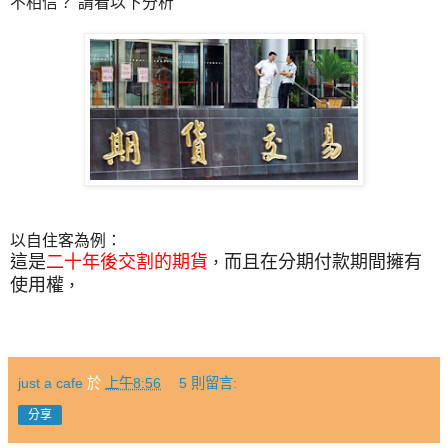
不相信
？
請
看以下分析
以自住客為例：
這是
二十年後交割的期貨
而且在分期付款期間擁有
，
使用權
，
just a cafe
於
上午8:56
5 則留言:
分享