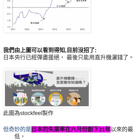
我們由上圖可以看到得知,目前沒招了:
日本央行已經
彈盡援絕
，
最後只能用直升機灑錢了
。
此圖為stockfeel製作
但奇妙的是
日本的失業率在六月份創下
21
年
以來的最
低
，