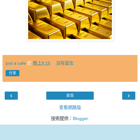
just a cafe
於
晚上9:15
沒有留言:
分享
‹
›
首頁
查看網路版
技術提供：
Blogger
.