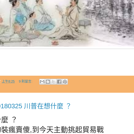
於
上午8:25
9 則留言:
180325 川普在想什麼 ？
麼 ？
裝瘋賣傻,到今天主動挑起貿易戰