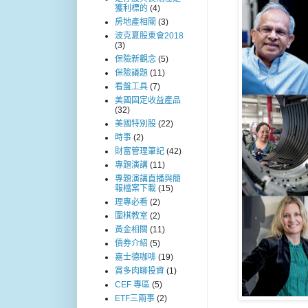
獲利標的
(4)
房地產相關
(3)
波克夏股東會2018
(3)
保險新觀念
(5)
保險議題
(11)
看盤工具
(7)
美國固定收益產品
(32)
美國特別股
(22)
時事
(2)
財富管理筆記
(42)
專題演講
(11)
專題演講直播與簡
報檔案下載
(15)
理專必看
(2)
圍棋教室
(2)
黃金相關
(11)
債券介紹
(5)
嘉士德咖啡
(19)
賞多肉聊投資
(1)
CEF 專區
(5)
ETF三兩事
(2)