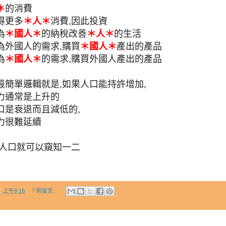
＊
的消費
得更多
＊人＊
消費,因此投資
為
＊國人＊
的納稅改善
＊人＊
的生活
為外國人的需求,購買
＊國人＊
產出的產品
為
＊國人＊
的需求,購買外國人產出的產品
最簡單邏輯就是,如果人口能持許增加,
力通常是上升的
口是衰退而且減低的,
力很難延續
從人口就可以窺知一二
於
上午9:16
7 則留言: