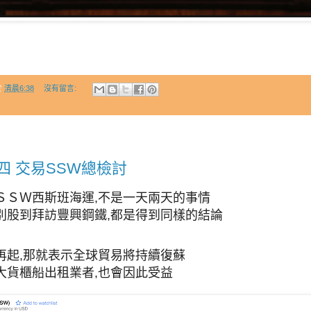
於
清晨6:38
沒有留言:
四 交易SSW總檢討
ＳＳＷ西斯班海運,不是一天兩天的事情
別股到拜訪豐興鋼鐵,都是得到同樣的結論
！
再起,那就表示全球貿易將持續復蘇
大貨櫃船出租業者,也會因此受益