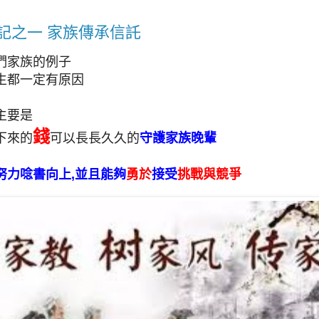
記之一 家族傳承信託
們家族的例子
生都一定有原因
主要是
錢
下來的
可以長長久久的
守護家族晚輩
努力唸書向上,並且能夠
勇於
接受
挑戰與競爭