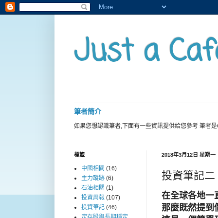
Just a Caf
筆者簡介
如果您想認識筆者,下面有一些資訊提供給您參考 筆者是
標籤
2018年3月12日 星期一
中國相關
(16)
投資筆記二
主力蹤跡
(6)
石油相關
(1)
在全球各地一
投資周報
(107)
那麼既然提到
投資筆記
(46)
定存股與長期穩定