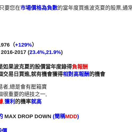
,只要您在
市場價格為負數
的當年度買進波克夏的股票,通
1976（
+129%
）
) 2016-2017 (
23.4%,21.9%
)
是如果波克夏的股價當年度錄得
負報酬
個交易日買進,就有機會獲得
相對高報酬
的機會
易者,總是會有壓箱寶
個很重要的絕技之一,
據
,
獲利
的機率
就高
的
MAX DROP DOWN
(簡稱
MDD
)
股價