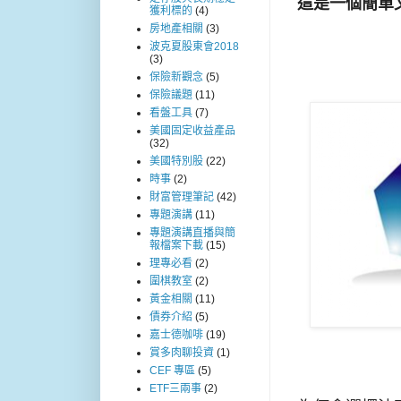
這是一個簡單
獲利標的
(4)
房地產相關
(3)
波克夏股東會2018
(3)
保險新觀念
(5)
保險議題
(11)
看盤工具
(7)
美國固定收益產品
(32)
美國特別股
(22)
時事
(2)
財富管理筆記
(42)
專題演講
(11)
專題演講直播與簡
報檔案下載
(15)
理專必看
(2)
圍棋教室
(2)
黃金相關
(11)
債券介紹
(5)
嘉士德咖啡
(19)
賞多肉聊投資
(1)
CEF 專區
(5)
ETF三兩事
(2)