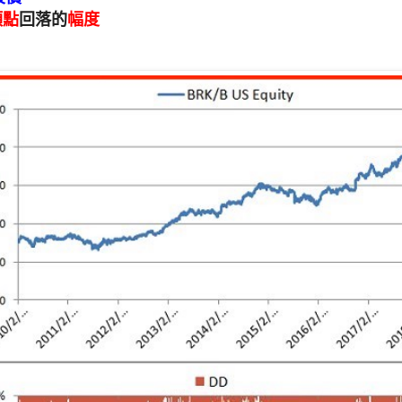
頂點
回落的
幅度