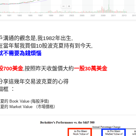
溝通的觀念是,我1982年出生,
在當年幫我買個10股波克夏持有到今天,
就不需要為錢煩惱
股700美金
,按照昨天收盤價大約
一股30萬美金
分享這幾年交易波克夏的心得
個框 ：
 Book Value (每股淨值)
 Market Value （市場價格）