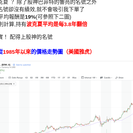
克夏 ？ 除了股神巴菲特的響亮的名號之外
名號卻沒有績效,就不會吸引我下單了
的平均報酬是
19%
(可參照下二圖)
則計算,持有
波克夏平均是每3.8年翻倍
實！ 配得上股神的名號
從
1985年以來
的價格走勢圖
（美國雅虎）