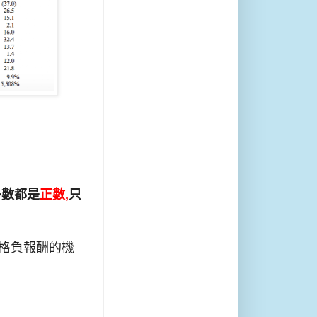
多數都是
正數,
只
價格負報酬的機