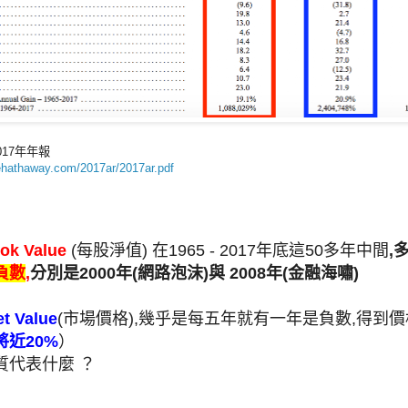
17年年報
rehathaway.com/2017ar/2017ar.pdf
k Value
(每股淨值) 在1965 - 2017年底這50多年中間
,
負數
,
分別是2000年(網路泡沫)與 2008年(金融海嘯)
t Value
(市場價格)
,幾乎是每五年就有一年是負數,得到
將近20%
）
質代表什麼 ？