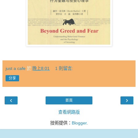
just a cafe
於
晚上8:01
1 則留言:
分享
‹
›
首頁
查看網路版
技術提供：
Blogger
.