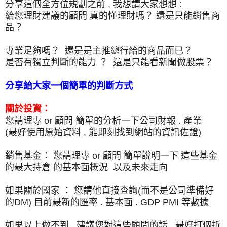
分享這個全方位規劃之前 , 我想請大家想想 :
給您理財建議的顧問 真的懂理財嗎？
還是只能銷售商
品？
專業足夠嗎？ 還是是主推總行給的商品而已？
是否有獨立判斷的能力 ？ 還是只能看新聞做股票？
分享給大家一個簡單的判斷方式
關於投資：
您請理專 or 顧問 簡單的分析一下公司財報 . 產業
(最好使用原始資料 , 能即刻找到網站的資訊佐證)
銷售基金：
您請理專 or 顧問 簡單說明一下 這些基金
的最大持倉 的基本面概況 以及未來走向
如果關於國家 ： 您請他直接查詢(而不是公司準備好
的DM) 目前最新的匯率 . 基本面 . GDP PMI 等數據
如果以上做不到 , 建議您對這些顧問的話 , 最好打個折