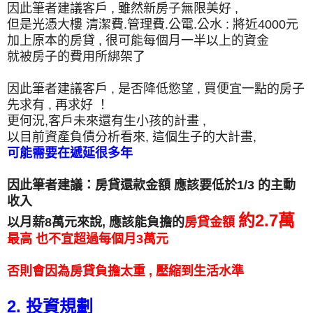
因此筆者建議客戶 , 雖然新房子無限美好 ,
但是光憑大樓 清潔費.管理費.公電.公水 : 將近4000元
加上原本的房貸 , 很可能每個月一半以上的資金
就被房子的費用所綁架了
因此筆者建議客戶 , 是否降低慾望 , 買便宜一點的房子
先求有 , 再求好 ！
更何況,客戶未來還有生小孩的計畫 ,
以目前資產負債分析看來, 這個生子的大計畫,
可能需要在遞延很多年
因此筆者建議：房貸還款金額 應該要低於1/3 的主動
收入
約2.7萬
以月薪8萬元來說, 應該能負擔的
房貸金額
最高 也不宜超過每個月3萬元
否則會因為房貸負擔太重 , 壓縮到生活水準
2. 投資規劃