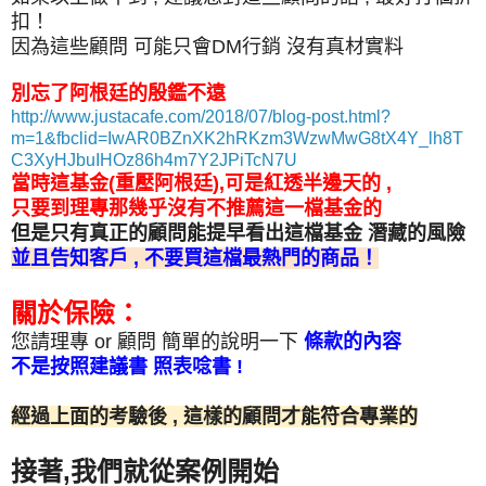
扣！
因為這些顧問 可能只會DM行銷 沒有真材實料
別忘了阿根廷的殷鑑不遠
http://www.justacafe.com/2018/07/blog-post.html?
m=1&fbclid=IwAR0BZnXK2hRKzm3WzwMwG8tX4Y_lh8T
C3XyHJbuIHOz86h4m7Y2JPiTcN7U
當時這基金(重壓阿根廷),可是紅透半邊天的 ,
只要到理專那幾乎沒有不推薦這一檔基金的
但是只有真正的顧問能提早看出這檔基金 潛藏的風險
並且告知客戶 , 不要買這檔最熱門的商品！
關於保險：
您請理專 or 顧問 簡單的說明一下
條款的內容
不是按照建議書 照表唸書 !
經過上面的考驗後 , 這樣的顧問才能符合專業的
接著,我們就從案例開始