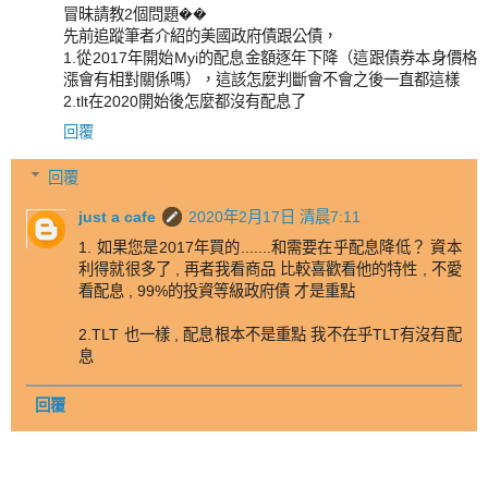
冒昧請教2個問題��
先前追蹤筆者介紹的美國政府債跟公債，
1.從2017年開始Myi的配息金額逐年下降（這跟債券本身價格
漲會有相對關係嗎），這該怎麼判斷會不會之後一直都這樣
2.tlt在2020開始後怎麼都沒有配息了
回覆
回覆
just a cafe
2020年2月17日 清晨7:11
1. 如果您是2017年買的.......和需要在乎配息降低？ 資本
利得就很多了 , 再者我看商品 比較喜歡看他的特性 , 不愛
看配息 , 99%的投資等級政府債 才是重點
2.TLT 也一樣 , 配息根本不是重點 我不在乎TLT有沒有配
息
回覆