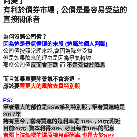
向變了
有利於債券市場 , 公債是最容易受益的
直接關係者
為何沒選公司債？
因為這是景氣循環的末段 (這屬於個人判斷)
公司債按照常理來說,會因為降息受益 ,
但是
如果降息的理由是因為景氣轉壞
那麼公司債
反而會下跌
而
不是受益於
降息
而且如果真要賭景氣不會衰退 ，
應該要
冒更大的風險
去買特別股
PS:
筆者最大的部位是SSW系列特別股 , 筆者買進時是
2017年
持有至今 , 當時買進的殖利率是 10% , 20元附近
目前26元 資本利得30% 必且每年10%的配息
實際上這個標的還原權息報酬率,也是大於SPY