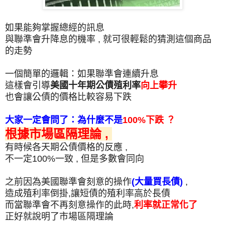
如果能夠掌握總經的訊息
與聯準會升降息的機率 , 就可很輕鬆的猜測這個商品
的走勢
一個簡單的邏輯：如果聯準會連續升息
這樣會引導
美國十年期公債殖利率
向上攀升
也會讓公債的價格比較容易下跌
大家一定會問了：為什麼不是
100%下跌 ？
根據市場區隔理論 ,
有時候各天期公債價格的反應 ,
不一定100%一致 , 但是多數會同向
之前因為美國聯準會刻意的操作
(大量買長債)
,
造成殖利率倒掛,讓短債的殖利率高於長債
而當聯準會不再刻意操作的此時,
利率就正常化了
正好就說明了市場區隔理論