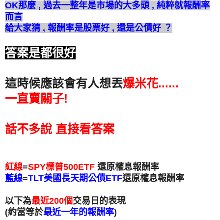
OK那麼 , 過去一整年是市場的大多頭 , 純粹就報酬率
而言
給大家猜 , 報酬率是股票好 , 還是公債好 ？
答案是都很好
這時候應該會有人想丟
爆米花......
一直賣關子!
話不多說 直接看答案
紅線
=
SPY標普500ETF
還原權息報酬率
藍線
=
TLT美國長天期公債ETF
還原權息報酬率
以下為
最近200個
交易日的表現
(約當等於
最近一年的報酬率
)