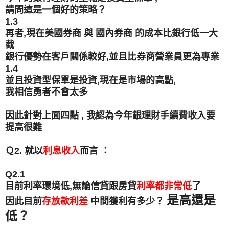
請問這是一個好的策略？
1.3
再者,現在美國券商 與 國內券商 的成本比銀行低一大
截
銀行優勢在客戶關係較好,並且比券商營業員更為專業
1.4
並且投資型保單是投資,現在是市場的高點,
我相信勇者不會太多
因此針對上面四點 , 我認為今年銀理財手續費收入要
提高很難
Ｑ2. 就以
利息收入
而言 ：
Q2.1
目前利率環境低,無論信貸跟房貸
利率都非常低
了
是高還是
因此目前
存放款利差
中間獲利有多少？
低？