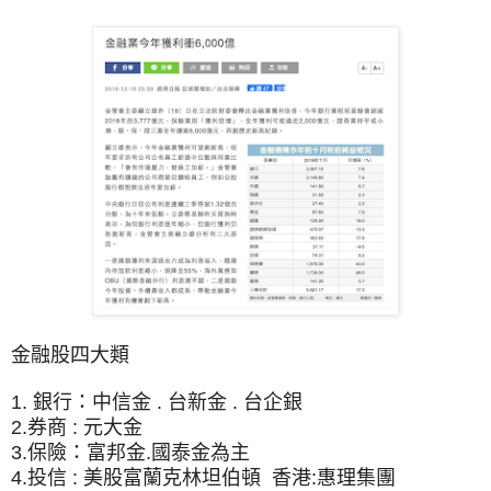
金融股四大類
1. 銀行：中信金 . 台新金 . 台企銀
2.券商 : 元大金
3.保險：富邦金.國泰金為主
4.投信 : 美股富蘭克林坦伯頓 香港:
惠理集團