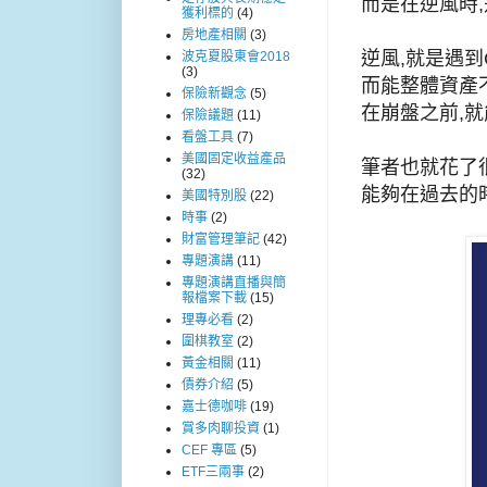
而是在逆風時
獲利標的
(4)
房地產相關
(3)
逆風,就是遇到Co
波克夏股東會2018
(3)
而能整體資產
保險新觀念
(5)
在崩盤之前,
保險議題
(11)
看盤工具
(7)
美國固定收益產品
筆者也就花了
(32)
能夠在過去的
美國特別股
(22)
時事
(2)
財富管理筆記
(42)
專題演講
(11)
專題演講直播與簡
報檔案下載
(15)
理專必看
(2)
圍棋教室
(2)
黃金相關
(11)
債券介紹
(5)
嘉士德咖啡
(19)
賞多肉聊投資
(1)
CEF 專區
(5)
ETF三兩事
(2)