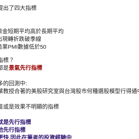
提出了四大指標
救濟金短期平均高於長期平均
面出現轉折跌破季線
造業PMI數據低於50
指標？
都是
景氣先行指標
多的回測中:
葉教授合著的美股研究室與台灣股市何種選股模型行得通
佳或是效果不明顯的指標
就是先行指標
他先行指標
更快,因此在筆者的投資經驗中