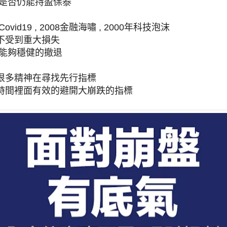
,是否仍能持盈保泰
vid19 , 2008金融海嘯 , 2000年科技泡沫
不受到重大損失
就能夠穩健的撤退
很多精神在尋找先行指標
時間裡面有效的避開大崩跌的指標