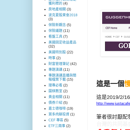
獲利標的
(4)
房地產相關
(3)
波克夏股東會2018
(3)
保險新觀念
(5)
保險議題
(11)
看盤工具
(7)
美國固定收益產品
(32)
美國特別股
(22)
時事
(2)
財富管理筆記
(42)
專題演講
(11)
專題演講直播與簡
報檔案下載
(15)
這是一個
理專必看
(2)
圍棋教室
(2)
這是2019/2
黃金相關
(11)
債券介紹
(5)
http://www.justacaf
嘉士德咖啡
(19)
賞多肉聊投資
(1)
筆者很討厭配
CEF 專區
(5)
台灣的共同基金幾
ETF三兩事
(2)