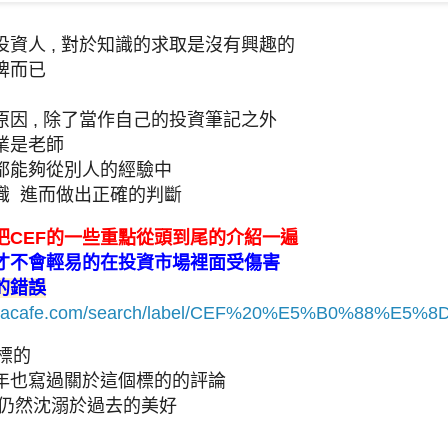
資人 , 對於知識的求取是沒有興趣的
牌而已
因 , 除了當作自己的投資筆記之外
業是老師
都能夠從別人的經驗中
識 進而做出正確的判斷
把CEF的一些重點從頭到尾的介紹一遍
才不會輕易的在投資市場裡面受傷害
的錯誤
justacafe.com/search/label/CEF%20%E5%B0%88%E5%
標的
年也寫過關於這個標的的評論
,仍然沈溺於過去的美好