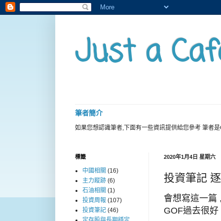
Just a Caf
筆者簡介
如果您想認識筆者,下面有一些資訊提供給您參考 筆者是
標籤
2020年1月4日 星期六
中國相關
(16)
投資筆記 逐
主力蹤跡
(6)
石油相關
(1)
會想寫這一篇 
投資周報
(107)
GOF過去很好
投資筆記
(46)
定存股與長期穩定