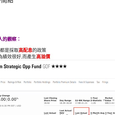
時間點
人的觀察：
來都是採取
高配息
的政策
為績效很好,而產生
高溢價