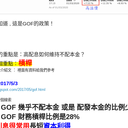
道 , 這是GOF的政策！
的重點是：高配息如何維持不配本金？
槓桿
個重點：
介紹文 ： 裡面有資料給我們參考
2017/5/3
ogspot.com/2017/05/gof.html
兩個線索
5/3 GOF 幾乎不配本金 或是 配發本金的比例
5/3 GOF 財務槓桿比例是28%
利息很常用
長短
資本利得