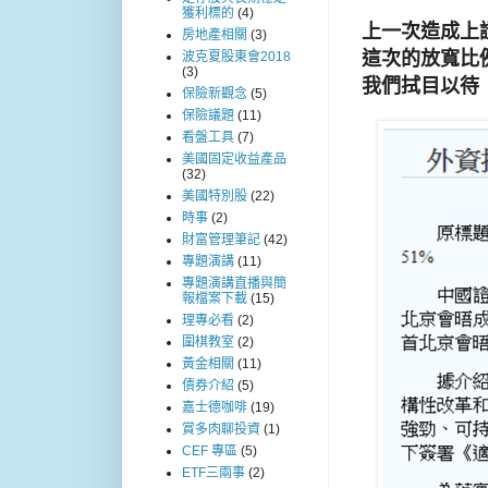
獲利標的
(4)
上一次造成上
房地產相關
(3)
這次的放寬比
波克夏股東會2018
(3)
我們拭目以待
保險新觀念
(5)
保險議題
(11)
看盤工具
(7)
美國固定收益產品
(32)
美國特別股
(22)
時事
(2)
財富管理筆記
(42)
專題演講
(11)
專題演講直播與簡
報檔案下載
(15)
理專必看
(2)
圍棋教室
(2)
黃金相關
(11)
債券介紹
(5)
嘉士德咖啡
(19)
賞多肉聊投資
(1)
CEF 專區
(5)
ETF三兩事
(2)