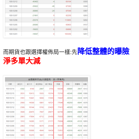
降低整體的曝險
而期貨也跟選擇權佈局一樣:先
淨多單大減