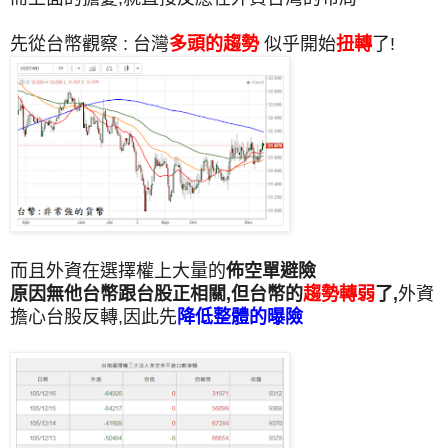
先從台幣觀察 : 台灣
多頭的趨勢
似乎開始
扭轉
了!
而且外資在選擇權上大量的
佈空單避險
原因無他台幣跟台股正相關,但台幣的
趨勢轉弱
了,
外資
擔心台股反轉,因此先
降低整體的曝險