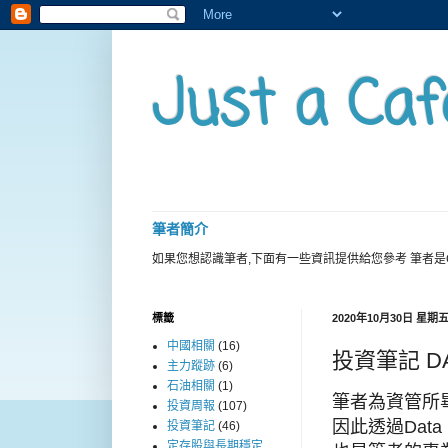
Just a Caf
筆者簡介
如果您想認識筆者,下面有一些資訊提供給您參考 筆者是
標籤
2020年10月30日 星期
中國相關
(16)
投資筆記 DA
主力蹤跡
(6)
石油相關
(1)
筆者為資管所
投資周報
(107)
因此透過Data
投資筆記
(46)
定存股與長期穩定