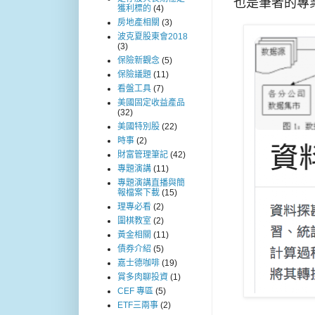
也是筆者的專
獲利標的
(4)
房地產相關
(3)
波克夏股東會2018
(3)
保險新觀念
(5)
保險議題
(11)
看盤工具
(7)
美國固定收益產品
(32)
美國特別股
(22)
時事
(2)
財富管理筆記
(42)
專題演講
(11)
專題演講直播與簡
報檔案下載
(15)
理專必看
(2)
圍棋教室
(2)
黃金相關
(11)
債券介紹
(5)
嘉士德咖啡
(19)
賞多肉聊投資
(1)
CEF 專區
(5)
ETF三兩事
(2)