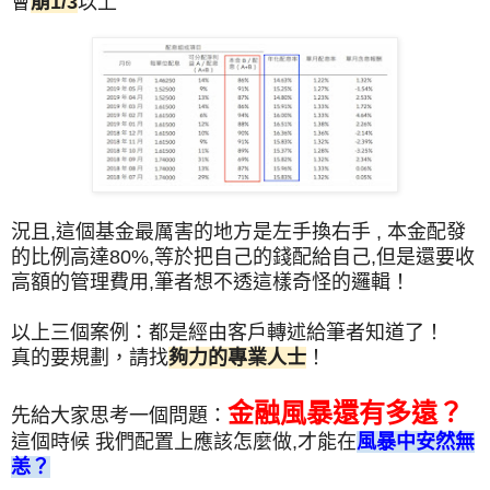
會
崩1/3
以上
況且,這個基金最厲害的地方是左手換右手 , 本金配發
的比例高達80%,等於把自己的錢配給自己,但是還要收
高額的管理費用,筆者想不透這樣奇怪的邏輯！
以上三個案例：都是經由客戶轉述給筆者知道了！
真的要規劃，請找
夠力的專業人士
！
金融風暴還有多遠？
先給大家思考一個問題：
這個時候 我們配置上應該怎麼做,才能在
風暴中安然無
恙？