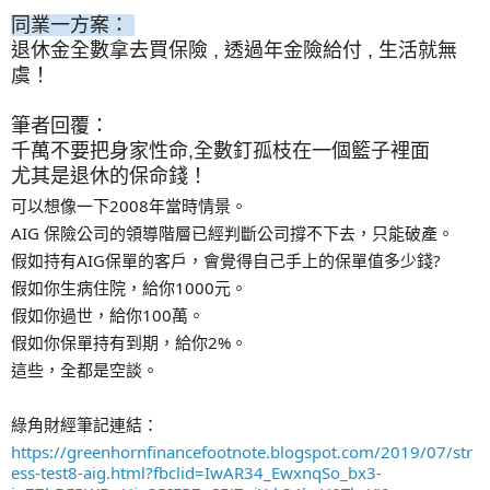
同業一方案：
退休金全數拿去買保險 , 透過年金險給付 , 生活就無
虞！
筆者回覆：
千萬不要把身家性命,全數釘孤枝在一個籃子裡面
尤其是退休的保命錢！
可以想像一下2008年當時情景。
AIG 保險公司的領導階層已經判斷公司撐不下去，只能破產。
假如持有AIG保單的客戶，會覺得自己手上的保單值多少錢?
假如你生病住院，給你1000元。
假如你過世，給你100萬。
假如你保單持有到期，給你2%。
這些，全都是空談。
綠角財經筆記連結：
https://greenhornfinancefootnote.blogspot.com/2019/07/str
ess-test8-aig.html?fbclid=IwAR34_EwxnqSo_bx3-