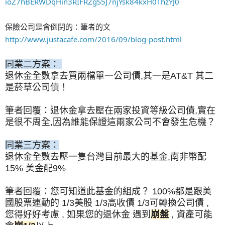
ioZ7hBERWDqHin3RIFRZgS5J7njYsk84kxH0ThzYJ0
保險公司是會倒閉的：筆者的文
http://www.justacafe.com/2016/09/blog-post.html
同業二方案：
退休金全數拿去買兩檔單一公司債,其一是AT&T 其二
是菸草公司債！
筆者回覆：退休金拿去壓在兩家投資等級公司債,實在
是很不周全,因為誰能保證這兩家公司不會發生危機？
同業三方案：
退休金全數去壓一隻台灣目前最大的基金,南非幣配
15% 美金配9%
筆者回覆：您可知道此基金的組成？ 100%都是跟美
國股票連動的 1/3美股 1/3高收債 1/3可轉換公司債 ,
您得好好考慮 , 如果您的退休金 遇到
崩盤
, 資產可能