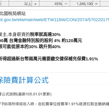
台北國稅局網站
ntbt.gov.tw/etwmain/web/ETW118W/CON/2074/5702201
業主,本身薪資的
稅率就高達30%
00萬 台灣金融特別股的股利 4% 約120萬元
可能從原本的30% 跳升到40%
所得超過新台幣兩萬元需要繳交健保補充保費1.91%