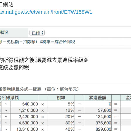
口網站
tax.nat.gov.tw/etwmain/front/ETW158W1
的所得稅額之後,還要減去累進稅率級距
應該要繳的稅