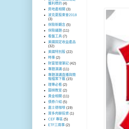
獲利標的
(4)
房地產相關
(3)
波克夏股東會2018
(3)
保險新觀念
(5)
保險議題
(11)
看盤工具
(7)
美國固定收益產品
(32)
美國特別股
(22)
時事
(2)
財富管理筆記
(42)
專題演講
(11)
專題演講直播與簡
報檔案下載
(15)
理專必看
(2)
圍棋教室
(2)
黃金相關
(11)
債券介紹
(5)
嘉士德咖啡
(19)
賞多肉聊投資
(1)
CEF 專區
(5)
ETF三兩事
(2)