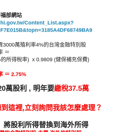
衛福部網站
nhi.gov.tw/Content_List.aspx?
CF7E015B&topn=3185A4DF68749BA9
3000萬殖利率4%的台灣金融特別股
率 ＝
30％的所得稅率) x 0.9809 (健保補充保費)
＝ 2.75%
0萬股利 , 明年要
繳稅37.5萬
到這裡,立刻詢問我該怎麼處理？
：
將股利所得替換到海外所得