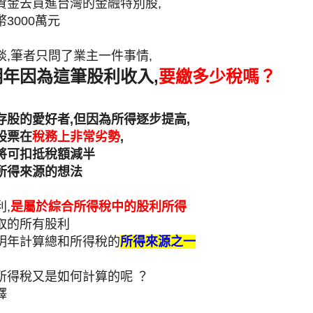
資金去買進台灣的金融特別股,
3000萬元
談,筆者只問了業主一件事情,
年因為這筆股利收入,
要繳多少稅嗎？
存股的愛好者,但因為所得逐步提高,
股票在
稅務上非常劣勢
,
將可扣抵稅額減半
所得來源的想法
,
是屬於綜合所得稅中的股利所得
取的所有股利
明年計算總和所得稅的
所得來源之一
所得稅又是如何計算的呢 ？
釋