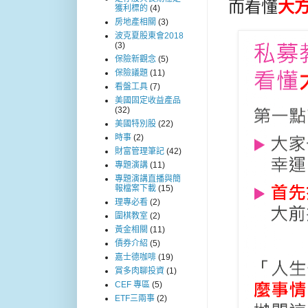
而看懂
大
獲利標的
(4)
房地產相關
(3)
波克夏股東會2018
(3)
保險新觀念
(5)
保險議題
(11)
看盤工具
(7)
美國固定收益產品
(32)
美國特別股
(22)
時事
(2)
財富管理筆記
(42)
專題演講
(11)
專題演講直播與簡
報檔案下載
(15)
理專必看
(2)
圍棋教室
(2)
黃金相關
(11)
債券介紹
(5)
嘉士德咖啡
(19)
賞多肉聊投資
(1)
CEF 專區
(5)
ETF三兩事
(2)