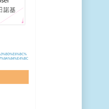
5%A3%BD%E6%BC%
7%9A%84%E4%BC