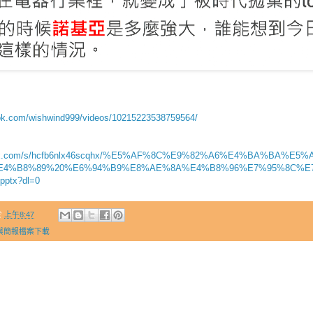
ok.com/wishwind999/videos/10215223538759564/
opbox.com/s/hcfb6nlx46scqhx/%E5%AF%8C%E9%82%A6%E4%BA%BA%E
E4%B8%89%20%E6%94%B9%E8%AE%8A%E4%B8%96%E7%95%8C%E
ptx?dl=0
於
上午8:47
與簡報檔案下載