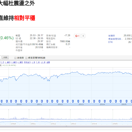
大幅杜震盪之外
直維持
相對平穩