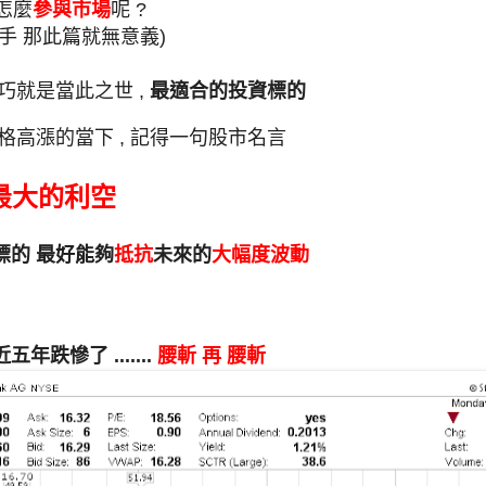
怎麼
參與市場
呢 ?
手 那此篇就無意義)
巧就是當此之世 ,
最適合的投資標的
格高漲的當下 , 記得一句股市名言
最大的利空
標的 最好能夠
抵抗
未來的
大幅度波動
年跌慘了 .......
腰斬 再 腰斬