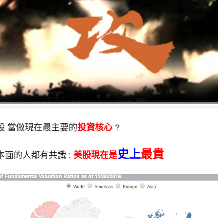
股 當做現在最主要的
投資核心
?
史上
最貴
本面的人都有共識 :
美股現在是