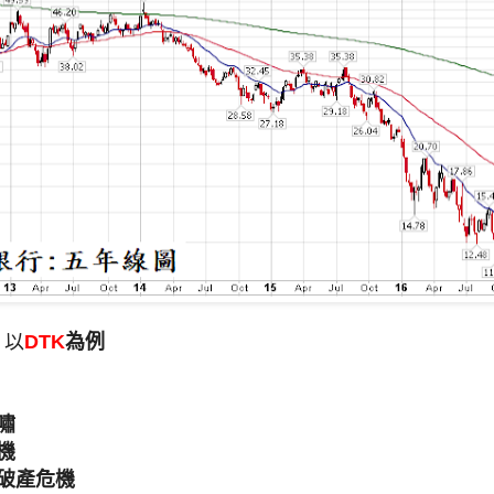
 以
DTK
為例
嘯
機
銀破產危機