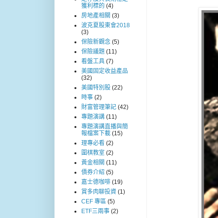
獲利標的
(4)
房地產相關
(3)
波克夏股東會2018
(3)
保險新觀念
(5)
保險議題
(11)
看盤工具
(7)
美國固定收益產品
(32)
美國特別股
(22)
時事
(2)
財富管理筆記
(42)
專題演講
(11)
專題演講直播與簡
報檔案下載
(15)
理專必看
(2)
圍棋教室
(2)
黃金相關
(11)
債券介紹
(5)
嘉士德咖啡
(19)
賞多肉聊投資
(1)
CEF 專區
(5)
ETF三兩事
(2)