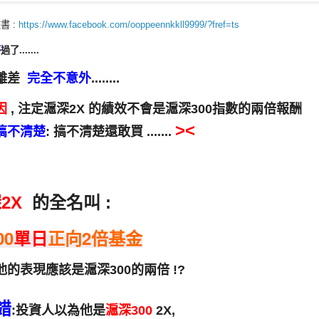
書 :
https://www.facebook.com/ooppeennkkll9999/?fref=ts
杯
過了.......
離差
完全不意外
........
因
, 注定滬深2X 的績效不會是滬深300指數的兩倍報酬
><
搞不清楚
: 搞不清楚還敢買 .......
2X
的全名叫 :
0
單日
正向2倍基金
的表現應該是滬深300的兩倍 !?
錯
:投資人以為他是
滬深300
2X,