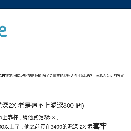
e
CFP認證國際理財規劃顧問 除了金融業的經驗之外 也管理過一家私人公司的投資
滬深2X 老是追不上滬深300 冏)
e上
靠杯
, 說他買滬深2X ,
套牢
0以上了 , 他之前買在3400的滬深 2X 還