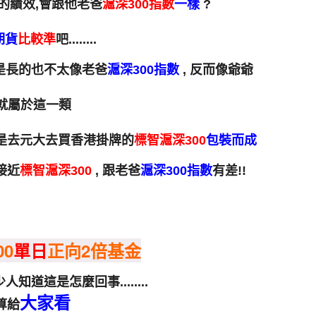
的績效,會跟他老爸
滬深300指數
一樣
?
期貨
比較準
吧........
就是長的也不太像老爸
滬深300指數
, 反而像爺爺
 就屬於這一類
是去元大去買香港掛牌的
標智滬深300
包裝而成
接近
標智滬深300
, 跟老爸
滬深300指數
有差!!
0
單日
正向2倍基金
人知道這是怎麼回事........
大家看
算給