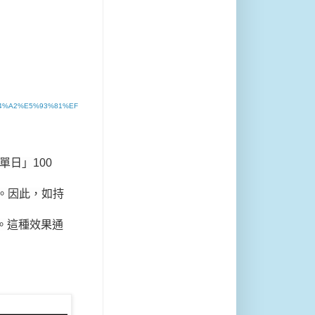
%94%A2%E5%93%81%EF
日」100
。因此，如持
。這種效果通