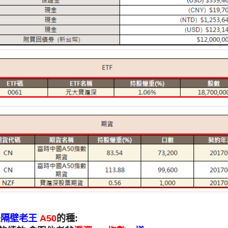
是
隔壁老王
A50
的種: