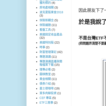
獲利標的
(4)
房地產相關
(3)
因此朋友下了一
波克夏股東會2018
(3)
於是我說
保險新觀念
(5)
保險議題
(11)
看盤工具
(7)
美國固定收益產品
不是台灣ETF
(32)
美國特別股
(22)
(把問題弄清楚不要
時事
(2)
財富管理筆記
(42)
專題演講
(11)
專題演講直播與簡
報檔案下載
(15)
理專必看
(2)
圍棋教室
(2)
黃金相關
(11)
債券介紹
(5)
嘉士德咖啡
(19)
賞多肉聊投資
(1)
CEF 專區
(5)
ETF三兩事
(2)