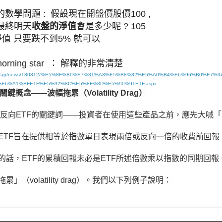
數學問題 : 假設現在開盤價股價100 ,
最終明天
收盤的淨值
會是多少呢 ? 105
淨值 只要跌不到5% 就可以
orning star ： 解釋的非常清楚
tar.com/ap/news/130812/%E5%8F%B0%E7%81%A3%E5%B8%82%E5%A0%B4%E6%96%B0%E7
E6%A1%BFETF%E5%92%8C%E5%8F%8D%E5%90%91ETF.aspx
關鍵概念
——
波幅拖累（
Volatility Drag
）
/反向ETF的關鍵詞——投資者在使用這些產品之前，應先大喊「單
ETF旨在提供相等於指數單日表現兩倍或反向一倍的收費前回報
的話，ETF的累積回報未必是ETF所述倍數乘以指數的同期回報
」（volatility drag）。我們以下列例子說明：