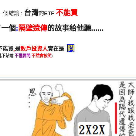
台灣
不能買
個結論 :
的
ETF
了一個
:
隔壁遺傳
的故事給他聽......
冏
不能買
,
是
散戶投資人
實在是
亂下結論,
不懂要問,
不然會被笑
)