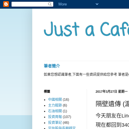
Just a Caf
筆者簡介
如果您想認識筆者,下面有一些資訊提供給您參考 筆者是
標籤
2017年3月27日 星期一
中國相關
(16)
隔壁遺傳 (
主力蹤跡
(6)
石油相關
(1)
今天朋友在Lin
投資周報
(107)
投資筆記
(46)
現在都回到340
定存股與長期穩定