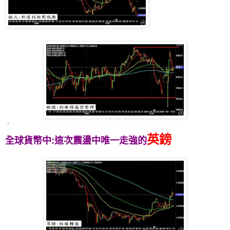
˙
英鎊
全球貨幣中:這次震盪中唯一走強的