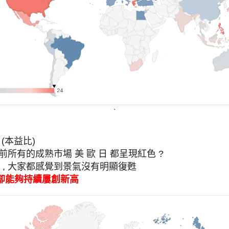
ˋ
(本益比)
前所有的成熟市場 美 歐 日 都呈現紅色 ?
 , 大家都感覺到景氣沒有明顯復甦
卻能夠持續屢創新高