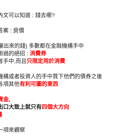
文可以知道 : 錢去哪?
案 : 房價
E灑出來的錢) 多數都在金融機構手中
過的絕招 :
消費券
者手中,而且
只限定用於消費
機構或者投資人的手中買下他們的債券之後
各項其他
有利可圖的東西
金,
出口大致上就只有
四個大方向
屬
一項來觀察