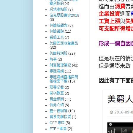
獲利標的
(4)
進而由
消費
帶
房地產相關
(3)
企業投資
進而
波克夏股東會2018
(3)
工資上漲
與
失
保險新觀念
(5)
可支配所得增
保險議題
(11)
看盤工具
(7)
形成一個自因
美國固定收益產品
(32)
美國特別股
(22)
但是現在的情
時事
(2)
但是通膨未啟
財富管理筆記
(42)
專題演講
(11)
專題演講直播與簡
因此有了下面
報檔案下載
(15)
理專必看
(2)
圍棋教室
(2)
黃金相關
(11)
債券介紹
(5)
嘉士德咖啡
(19)
賞多肉聊投資
(1)
CEF 專區
(5)
ETF三兩事
(2)