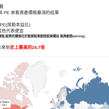
來看
 與 PE 來看資產價格暴漲的結果
PE(席勒本益比)
 藍色代表便宜
值,股票的價值在於能替股東創造股東權益 能夠創造earning
)
E來到
史上最高的
24.7倍