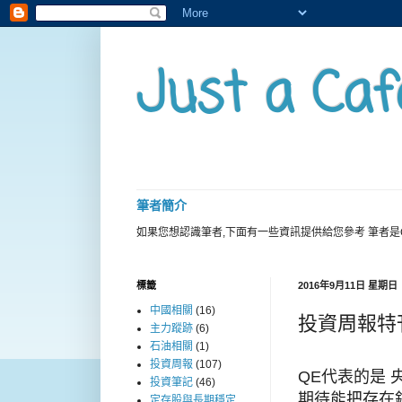
Just a Caf
筆者簡介
如果您想認識筆者,下面有一些資訊提供給您參考 筆者是
標籤
2016年9月11日 星期日
中國相關
(16)
投資周報特
主力蹤跡
(6)
石油相關
(1)
投資周報
(107)
QE代表的是
投資筆記
(46)
期待能把存在
定存股與長期穩定