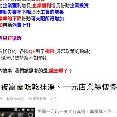
動
企業獲利
增長,
企業獲利
增長帶動
企業投資
帶動失業率下降
以及
工資的增長
業率的下降
帶動
可支配所得增加
加
帶動
消費上升
自果
正
循環
況怪怪的 各國
QE
到了
極限
(貨幣政策的頂峰)
 經濟仍然持續不如預期
的故事 我們該思考的是,
錢去哪了
?