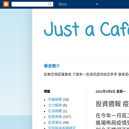
Just a Caf
筆者簡介
如果您想認識筆者,下面有一些資訊提供給您參考 筆者是
標籤
2021年3月8日 星期一
中國相關
(16)
投資週報 
主力蹤跡
(6)
石油相關
(1)
在今年一月底
投資周報
(107)
進場佈局疫情
投資筆記
(46)
定存股與長期穩定