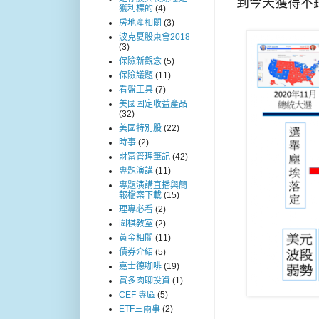
到今天獲得不
獲利標的
(4)
房地產相關
(3)
波克夏股東會2018
(3)
保險新觀念
(5)
保險議題
(11)
看盤工具
(7)
美國固定收益產品
(32)
美國特別股
(22)
時事
(2)
財富管理筆記
(42)
專題演講
(11)
專題演講直播與簡
報檔案下載
(15)
理專必看
(2)
圍棋教室
(2)
黃金相關
(11)
債券介紹
(5)
嘉士德咖啡
(19)
賞多肉聊投資
(1)
CEF 專區
(5)
ETF三兩事
(2)