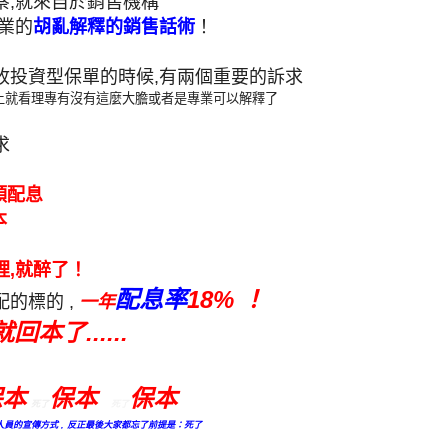
察,就來自於銷售機構
業的
胡亂解釋的銷售話術
！
收投資型保單的時候,有兩個重要的訴求
上就看理專有沒有這麼大膽或者是專業可以解釋了
求
領配息
本
裡,就醉了！
配息率
18% ！
的標的 ,
一年
回本了......
保本
保本
保本
死了
死了
人員的宣傳方式 , 反正最後大家都忘了前提是：死了