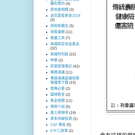
獲利標的
(4)
房地產相關
(3)
波克夏股東會2018
(3)
保險新觀念
(5)
保險議題
(11)
看盤工具
(7)
美國固定收益產品
(32)
美國特別股
(22)
時事
(2)
財富管理筆記
(42)
專題演講
(11)
專題演講直播與簡
報檔案下載
(15)
理專必看
(2)
圍棋教室
(2)
黃金相關
(11)
債券介紹
(5)
嘉士德咖啡
(19)
賞多肉聊投資
(1)
CEF 專區
(5)
ETF三兩事
(2)