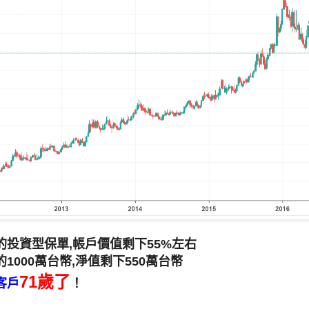
的投資型保單,帳戶價值剩下55%左右
1000萬台幣,淨值剩下550萬台幣
71歲了
客戶
！