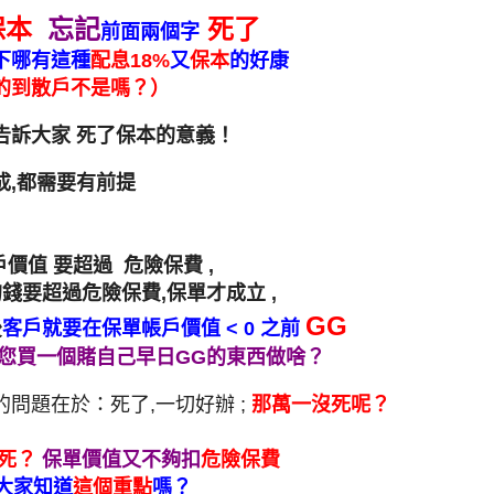
保本
忘記
死了
前面兩個字
下哪有這種
配息18%
又
保本
的好康
的到散戶不是嗎？）
告訴大家 死了保本的意義！
成,都需要有前提
戶價值 要超過 危險保費 ,
錢要超過危險保費,保單才成立 ,
GG
後
客戶就要在保單帳戶價值 < 0 之前
,您買一個賭自己早日GG的東西做啥？
問題在於：死了,一切好辦 ;
那萬一沒死呢？
沒死？
保單價值又不夠扣
危險保費
大家知道
這個重點
嗎？