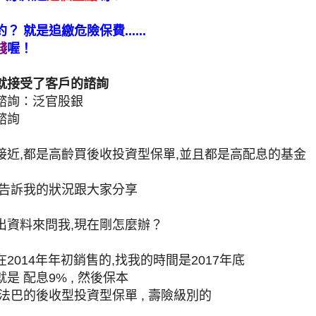
 就是追繳危險保費......
錢
喔！
就接受了客戶的諮詢
諮詢：泛官股銀
諮詢
接近,都是高齡買後收投資型保單,並且都是高配息的基金
告訴我的狀況跟大家分享
出資料來問我,現在剛怎麼辦？
2014年年初銷售的,找我的時間是2017年底
是 配息9% , 然後保本
法巴的後收型投資型保單 , 壽險級別的