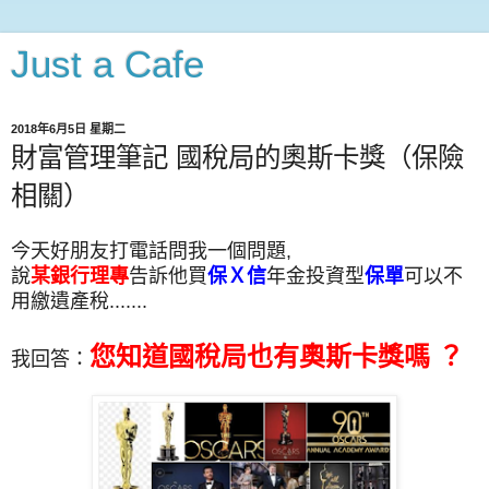
Just a Cafe
2018年6月5日 星期二
財富管理筆記 國稅局的奧斯卡獎（保險
相關）
今天好朋友打電話問我一個問題,
說
某銀行理專
告訴他買
保Ｘ信
年金投資型
保單
可以不
用繳遺產稅.......
您知道國稅局也有奧斯卡獎嗎 ？
我回答：