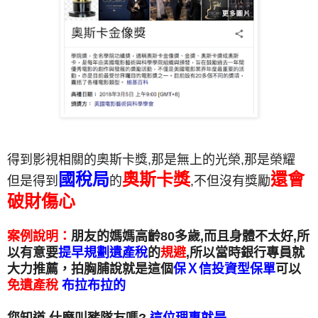
得到影視相關的奧斯卡獎,那是無上的光榮,那是榮耀
國稅局
奧斯卡獎
還會
但是得到
的
,不但沒有獎勵
破財傷心
案例說明：
朋友的媽媽高齡80多歲,而且身體不太好,所
以有意要
提早規劃遺產稅
的
規避
,所以當時銀行專員就
大力推薦，拍胸脯說就是這個
保Ｘ信投資型保單
可以
免遺產稅
布拉布拉的
您知道,什麼叫豬隊友嗎?
這位理專就是.......