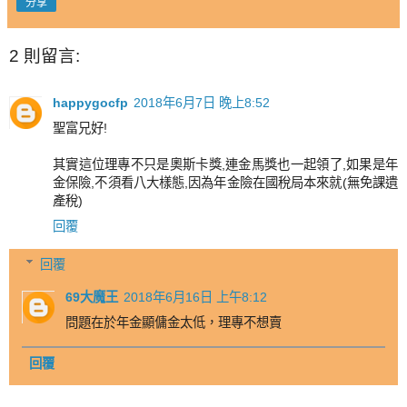
分享
2 則留言:
happygocfp
2018年6月7日 晚上8:52
聖富兄好!
其實這位理專不只是奧斯卡獎,連金馬獎也一起領了,如果是年
金保險,不須看八大樣態,因為年金險在國稅局本來就(無免課遺
產稅)
回覆
回覆
69大魔王
2018年6月16日 上午8:12
問題在於年金顯傭金太低，理專不想賣
回覆