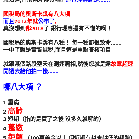
國稅局的奧斯卡獎有八大項
而且
2013年就
公布了
,
真沒想到
都2018
了 銀行理專還有不懂的啊！
國稅局的奧斯卡獎有八種！ 每一種都很致命.......
一中了就是實質課稅,而且這是重點查核項目
就跟某個路段整天在測速照相,然後您就是還
故意超速
開過去給他拍一樣.......
哪八大項 ？
1.重病
高齡
2.
3.短期（指的是買了之後 沒多久就解約）
躉繳
4.
鉅額
5.
（100萬美金以上 但近期有越來越低的趨勢）