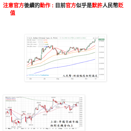
注意官方
後續的
動作 :
目前
官方
似乎是
默許
人民幣
貶
值