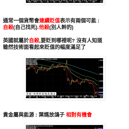
通常一個貨幣會
連續貶值
表示有兩個可能 :
自殺
(自己找死)
.他殺
(別人幹的)
英國就屬於
自殺
,要貶到哪裡呢? 沒有人知道
雖然技術面看起來貶值的幅度滿足了
貴金屬與能源 : 葉媽放鴿子
相對有機會