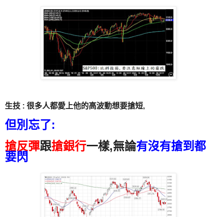
生技 : 很多人都愛上他的高波動想要搶短,
但別忘了:
搶反彈
跟
搶銀行
一樣,無論
有沒有搶到都
要閃