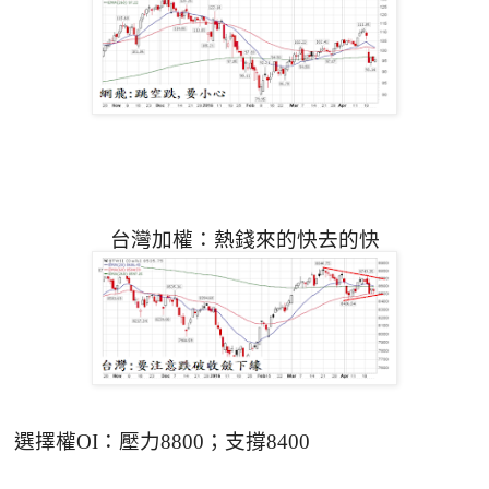
台灣加權：熱錢來的快去的快
選擇權
OI
：
壓力
8800
；
支撐
8400