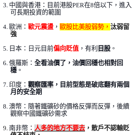
3.
中國與香港：目前港股
PER
在
8
倍以下
，
進入
可長期投資的範圍
4.
歐洲：
歐元震盪
，
歐股比美股弱勢，
汰弱留
強
5.
日本：日元目前
偏向貶值
，有利
日股
。
6.
俄羅斯：
全看油價了，油價回穩也相對回
穩
。
7.
印度：
觀察匯率
，目前型態是破底翻有兩個
月的安全期
8.
澳幣：隨著鐵礦砂的價格反彈而反彈
，後續
觀察中國鐵礦砂需求
9.
南非幣：
人多的地方不要去
，散戶不認輸貶