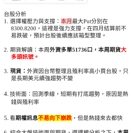
台股分析
1.
選擇權壓力與支撐：
本月
最大
Put
分別在
8300.8200
，這裡是強力支撐
，
在四月結算前不
易跌破
，
預計台股後續應該箱型整理
。
2.
期貨解讀：本周
外資多單
51736
口，本周期貨
大
多頭訊號。
3.
現貨：
外資因台幣整理且殖利率高小買台股，只
是長期美元續強趨勢不變
4.
技術面：回測季線
，短期有打底趨勢，
原因是熱
錢與殖利率
5.
看
期權訊息
不易向下崩跌
，
但是熱錢來去都快
6.
綜合大盤技術面與期貨、選擇權分析之下
，
本周