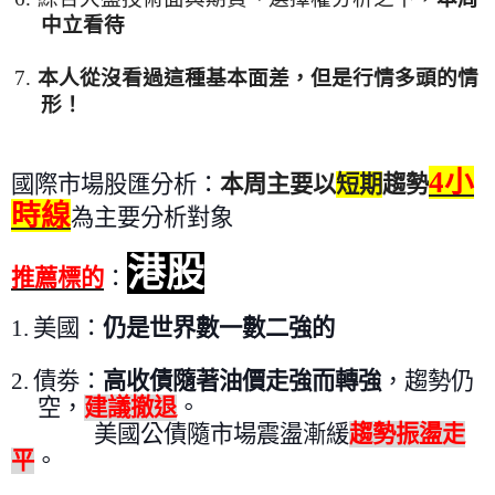
中立看待
7.
本人從沒看過這種基本面差
，
但是行情多頭的情
形
！
4
小
國際市場股匯分析：
本周主要以
短期
趨勢
時線
為主要分析對象
港股
推薦標的
：
1.
美國：
仍是世界數一數二強的
2.
債
劵
：
高收債隨著油價走強而轉強
，趨勢仍
空，
建議撤退
。
美國公債
隨市場震盪漸緩
趨勢振盪走
平
。