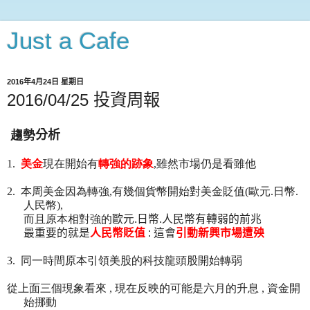
Just a Cafe
2016年4月24日 星期日
2016/04/25 投資周報
趨勢
分析
1.
美金
現在開始有
轉強的跡象
,雖然市場仍是看雖他
2.
本周美金因為轉強,有幾個貨幣開始對美金貶值(歐元.日幣.
人民幣),
而且原本相對強的
歐元.日幣.人民幣
有轉弱的前兆
最重要的就是
人民幣貶值
: 這會
引動新興市場遭殃
3.
同一時間原本引領美股的科技龍頭股開始轉弱
從上面三個現象看來 , 現在反映的可能是六月的升息 , 資金開
始挪動