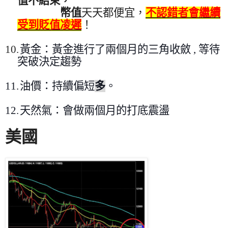
值不結束
，
幣值
天天都便宜
，
不認錯者會繼續
受到貶值凌遲
！
10.
黃金：黃金進行了兩個月的三角收斂 , 等待
突破決定趨勢
11.
油價：持續偏短
多
。
12.
天然氣
：
會做兩個月的打底震盪
美國