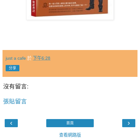
just a cafe
於
下午6:28
分享
沒有留言:
張貼留言
‹
›
首頁
查看網路版