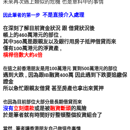
未來再次遇上類似的危機 也是意料中的事情
不是直接介入處理
因此筆者的第一步
在
深刻了解目前資金狀況 跟 借貸狀況後
帳上的460萬港元的部位 ,
其中360萬是跟親友以及銀行用房子抵押借貸而來
僅有100萬港元的淨資產 ,
槓桿倍數大約4倍
在這之前香港朋友是用100萬港元 買到500萬港元的部位
遇到大跌 ,
因為跟IB融資400萬 因此遇到下跌要追繳保
證金
所以急忙跟親友借貸 甚至房產也拿出來質押
也因為目前部位大部分是長期借貸而來
沒有
立刻還款
或是
被
融資斷頭
的風險
於是筆者就有時間好好整頓整個投資組合了
當然 , 筆者讓香港朋友自己做這件事情