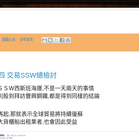
於
清晨6:38
沒有留言:
四 交易SSW總檢討
ＳＳＷ西斯班海運,不是一天兩天的事情
別股到拜訪豐興鋼鐵,都是得到同樣的結論
！
再起,那就表示全球貿易將持續復蘇
大貨櫃船出租業者,也會因此受益