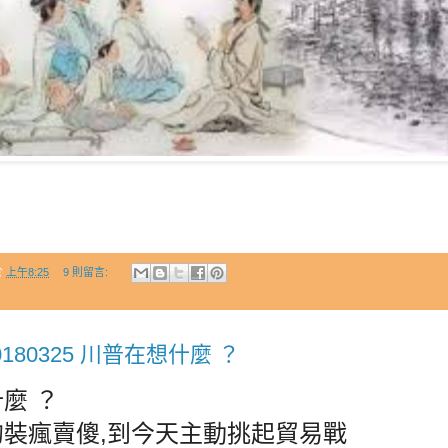
於
上午8:25
9 則留言:
180325 川普在想什麼 ？
麼 ？
裝瘋賣傻,到今天主動挑起貿易戰