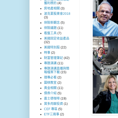
獲利標的
(4)
房地產相關
(3)
波克夏股東會2018
(3)
保險新觀念
(5)
保險議題
(11)
看盤工具
(7)
美國固定收益產品
(32)
美國特別股
(22)
時事
(2)
財富管理筆記
(42)
專題演講
(11)
專題演講直播與簡
報檔案下載
(15)
理專必看
(2)
圍棋教室
(2)
黃金相關
(11)
債券介紹
(5)
嘉士德咖啡
(19)
賞多肉聊投資
(1)
CEF 專區
(5)
ETF三兩事
(2)