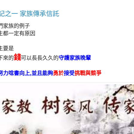
記之一 家族傳承信託
們家族的例子
生都一定有原因
主要是
錢
下來的
可以長長久久的
守護家族晚輩
努力唸書向上,並且能夠
勇於
接受
挑戰與競爭