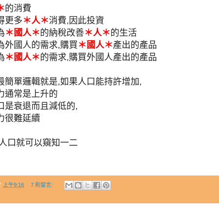
＊
的消費
得更多
＊人＊
消費,因此投資
為
＊國人＊
的納稅改善
＊人＊
的生活
為外國人的需求,購買
＊國人＊
產出的產品
為
＊國人＊
的需求,購買外國人產出的產品
最簡單邏輯就是,如果人口能持許增加,
力通常是上升的
口是衰退而且減低的,
力很難延續
從人口就可以窺知一二
於
上午9:16
7 則留言: