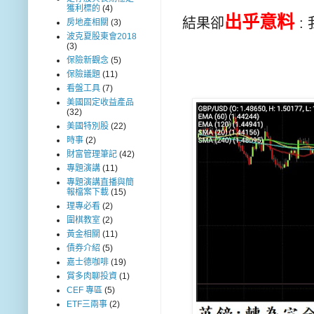
獲利標的
(4)
出乎意料
結果卻
:
房地產相關
(3)
波克夏股東會2018
(3)
保險新觀念
(5)
保險議題
(11)
看盤工具
(7)
美國固定收益產品
(32)
美國特別股
(22)
時事
(2)
財富管理筆記
(42)
專題演講
(11)
專題演講直播與簡
報檔案下載
(15)
理專必看
(2)
圍棋教室
(2)
黃金相關
(11)
債券介紹
(5)
嘉士德咖啡
(19)
賞多肉聊投資
(1)
CEF 專區
(5)
ETF三兩事
(2)