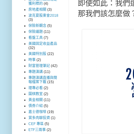
即使如此：我們
獲利標的
(4)
房地產相關
(3)
那我們該怎麼做
波克夏股東會2018
(3)
保險新觀念
(5)
保險議題
(11)
看盤工具
(7)
美國固定收益產品
(32)
美國特別股
(22)
時事
(2)
財富管理筆記
(42)
專題演講
(11)
專題演講直播與簡
報檔案下載
(15)
理專必看
(2)
圍棋教室
(2)
黃金相關
(11)
債券介紹
(5)
嘉士德咖啡
(19)
賞多肉聊投資
(1)
CEF 專區
(5)
ETF三兩事
(2)