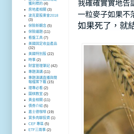
我確確實實地告
獲利標的
(4)
房地產相關
(3)
一粒麥子如果不
波克夏股東會2018
(3)
如果死了，就
保險新觀念
(5)
保險議題
(11)
看盤工具
(7)
美國固定收益產品
(32)
美國特別股
(22)
時事
(2)
財富管理筆記
(42)
專題演講
(11)
專題演講直播與簡
報檔案下載
(15)
理專必看
(2)
圍棋教室
(2)
黃金相關
(11)
債券介紹
(5)
嘉士德咖啡
(19)
賞多肉聊投資
(1)
CEF 專區
(5)
ETF三兩事
(2)