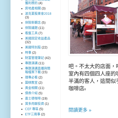
獲利標的
(4)
房地產相關
(3)
波克夏股東會2018
(3)
保險新觀念
(5)
保險議題
(11)
看盤工具
(7)
美國固定收益產品
(32)
美國特別股
(22)
時事
(2)
財富管理筆記
(42)
專題演講
(11)
吧。不太大的店面，
專題演講直播與簡
報檔案下載
(15)
室內有四個四人座的
理專必看
(2)
半滿的客人，這間似
圍棋教室
(2)
咖啡店
.
黃金相關
(11)
債券介紹
(5)
嘉士德咖啡
(19)
賞多肉聊投資
(1)
CEF 專區
(5)
閱讀更多 »
ETF三兩事
(2)