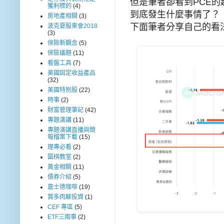
但是筆者卻看到PCE
獲利標的
(4)
到底發生什麼事情了？
房地產相關
(3)
下面筆者分享自己的看
波克夏股東會2018
(3)
保險新觀念
(5)
保險議題
(11)
看盤工具
(7)
美國固定收益產品
(32)
美國特別股
(22)
時事
(2)
財富管理筆記
(42)
專題演講
(11)
專題演講直播與簡
報檔案下載
(15)
理專必看
(2)
圍棋教室
(2)
黃金相關
(11)
債券介紹
(5)
嘉士德咖啡
(19)
賞多肉聊投資
(1)
CEF 專區
(5)
ETF三兩事
(2)