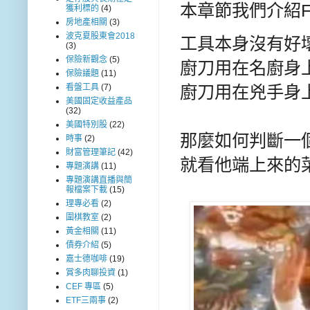
本
章節我們介紹F
獲利標的
(4)
房地產相關
(3)
波克夏股東會2018
工具本身沒有好壞
(3)
保險新觀念
(5)
廚刀用在名廚身上
保險議題
(11)
廚刀用在兇手身上
看盤工具
(7)
美國固定收益產品
(32)
美國特別股
(22)
那麼如何判斷一
時事
(2)
財富管理筆記
(42)
就看他端上來的
專題演講
(11)
專題演講直播與簡
報檔案下載
(15)
理專必看
(2)
圍棋教室
(2)
黃金相關
(11)
債券介紹
(5)
嘉士德咖啡
(19)
賞多肉聊投資
(1)
CEF 專區
(5)
ETF三兩事
(2)