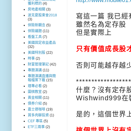
獲利標的
(4)
房地產相關
(3)
寫這一篇 我已
波克夏股東會2018
(3)
雖然名為定存股
保險新觀念
(5)
但是實際上
保險議題
(11)
看盤工具
(7)
美國固定收益產品
(32)
只有價值成長股
美國特別股
(22)
時事
(2)
否則可能越存越少
財富管理筆記
(42)
專題演講
(11)
專題演講直播與簡
*****************
報檔案下載
(15)
理專必看
(2)
什麼？沒有定存
圍棋教室
(2)
Wishwind99
黃金相關
(11)
債券介紹
(5)
嘉士德咖啡
(19)
是的，這個世界
賞多肉聊投資
(1)
CEF 專區
(5)
ETF三兩事
(2)
這個世界上沒有