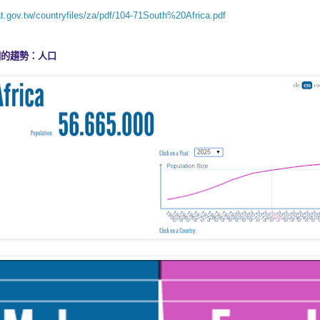
at.gov.tw/countryfiles/za/pdf/104-71South%20Africa.pdf
期的趨勢
：人口