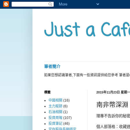
Just a Caf
筆者簡介
如果您想認識筆者,下面有一些資訊提供給您參考 筆者是
標籤
2015年11月23日 星期
中國相關
(16)
南非幣深淵
主力蹤跡
(6)
石油相關
(1)
理專不告訴你的秘
投資周報
(107)
投資筆記
(46)
個人部落格
：收藏
定存股與長期穩定