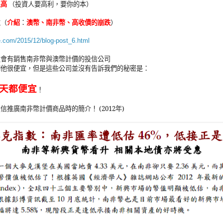
很高
（投資人要高利，要你的本）
滋
（
介紹
：
澳幣、南非幣、高收債的崩跌
）
e.com/2015/12/blog-post_6.html
還會有銷售南非幣與澳幣計價的投信公司
們他很便宜，但是這些公司並沒有告訴我們的秘密是：
天都便宜
！
投信推廣南非幣計價商品時的簡介！
(2012
年
)