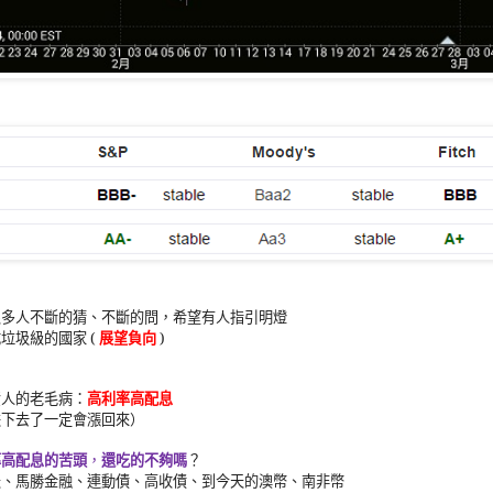
很多人不斷的猜、不斷的問，希望有人指引明燈
成垃圾級的國家
(
展望負向
)
資人的老毛病：
高利率高配息
跌下去了一定會漲回來）
率高配息的苦頭
，
還吃的不夠嗎
？
天、馬勝金融、連動債、高收債、到今天的澳幣、南非幣