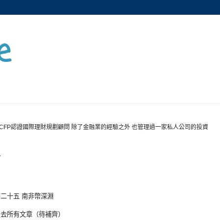
e
CFP認證國際理財規劃顧問 除了金融業的經驗之外 也管理過一家私人公司的投資
一
密二十五
南非幣深淵
過去所有文章（待補齊）