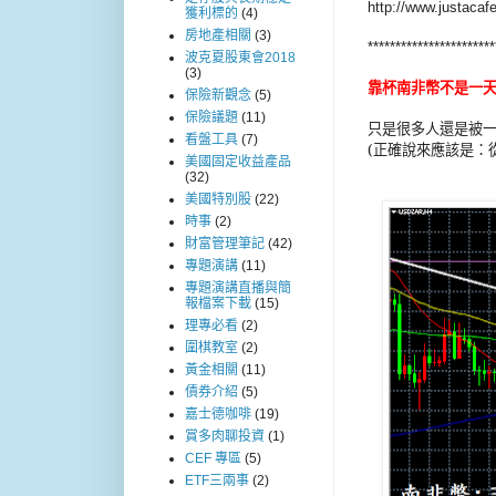
http://www.justacaf
獲利標的
(4)
房地產相關
(3)
***********************
波克夏股東會2018
(3)
靠杯南非幣不是一
保險新觀念
(5)
保險議題
(11)
只是很多人還是被
看盤工具
(7)
(
正確說來應該是：
美國固定收益產品
(32)
美國特別股
(22)
時事
(2)
財富管理筆記
(42)
專題演講
(11)
專題演講直播與簡
報檔案下載
(15)
理專必看
(2)
圍棋教室
(2)
黃金相關
(11)
債券介紹
(5)
嘉士德咖啡
(19)
賞多肉聊投資
(1)
CEF 專區
(5)
ETF三兩事
(2)