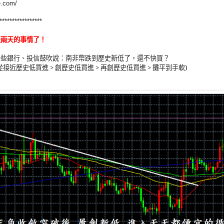
e.com/
*****************
天兩天的事情了
！
一些銀行、投信鼓吹說：南非幣跌到歷史新低了，還不快買？
從接近歷史低買進
>
創歷史低買進
>
再創歷史低買進
>
攤平到手軟
)