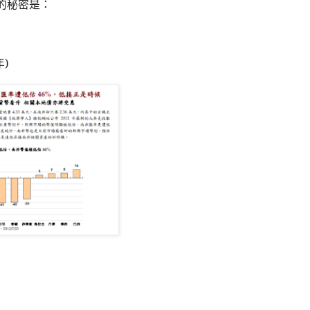
的秘密是：
年
)