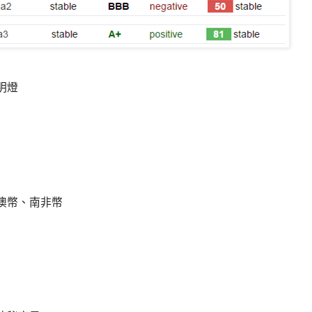
明燈
澳幣、南非幣