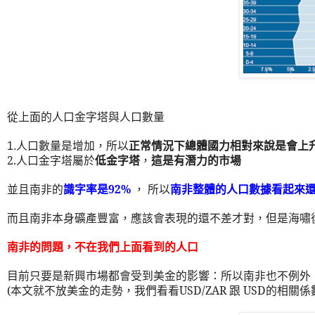
從上面的人口金字塔與人口數量
人口數量是增加
，所以
正常情況下總體國力相對來說是會上
1.
2.
人口金字塔屬於
低金字塔
，
這是有潛力的市場
並且南非的
識字率是
92%
， 所以
南非整體的人口數據看起來
而且南非本身礦產豐富，應該會表現的還不差才對，但是海嘯
南非的問題
，不在我們上面看到的人口
目前只要是新興市場都會受到美金的影響：所以南非也不例外
(
本文就不放美金的走勢，我們看看
USD/ZAR
跟
USD
的相關係