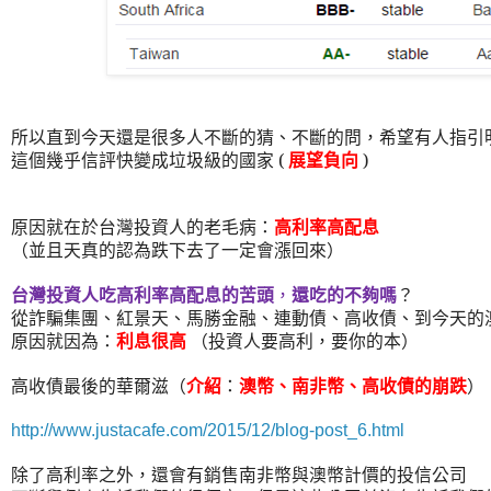
所以直到今天還是很多人不斷的猜、不斷的問，希望有人指引
這個幾乎信評快變成垃圾級的國家
(
展望負向
)
原因就在於台灣投資人的老毛病：
高利率高配息
（並且天真的認為跌下去了一定會漲回來）
台灣投資人吃高利率高配息的苦頭
，
還吃的不夠嗎
？
從詐騙集團、紅景天、馬勝金融、連動債、高收債、到今天的
原因就因為：
利息很高
（投資人要高利，要你的本）
高收債最後的華爾滋
（
介紹
：
澳幣、南非幣、高收債的崩跌
）
http://www.justacafe.com/2015/12/blog-post_6.html
除了高利率之外，還會有銷售南非幣與澳幣計價的投信公司