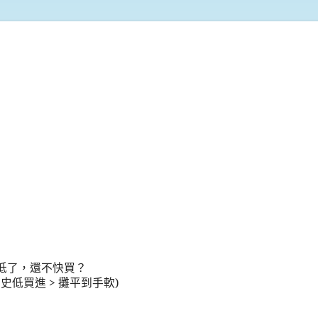
低了，還不快買？
歷史低買進
>
攤平到手軟
)