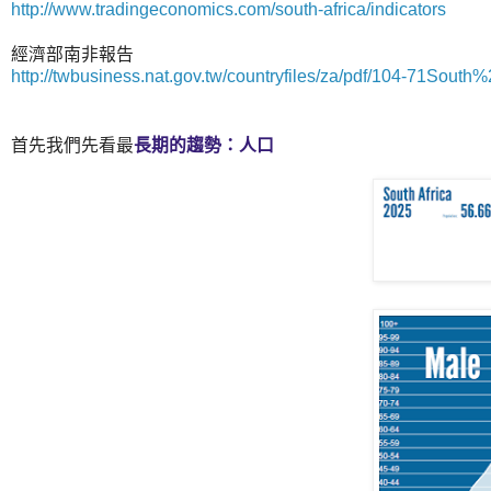
http://www.tradingeconomics.com/south-africa/indicators
經濟部南非報告
http://twbusiness.nat.gov.tw/countryfiles/za/pdf/104-71South%
首先我們先看最
長期的趨勢
：人口