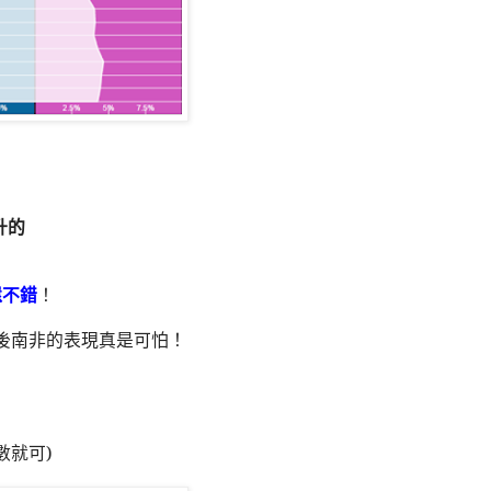
升的
還不錯
！
後南非的表現真是可怕！
數就可
)