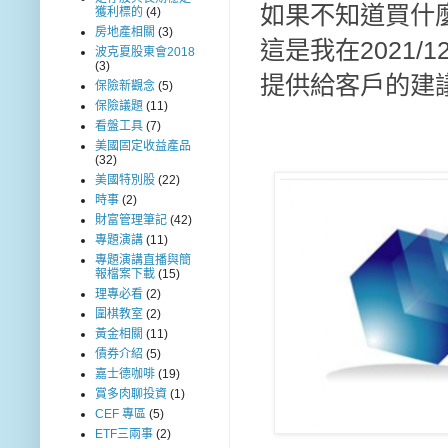
如果不知道買什麼
獲利標的
(4)
房地產相關
(3)
這是我在2021
波克夏股東會2018
(3)
提供給客戶的建
保險新觀念
(5)
保險議題
(11)
看盤工具
(7)
美國固定收益產品
(32)
美國特別股
(22)
時事
(2)
財富管理筆記
(42)
專題演講
(11)
專題演講直播與簡
報檔案下載
(15)
理專必看
(2)
圍棋教室
(2)
黃金相關
(11)
債券介紹
(5)
嘉士德咖啡
(19)
賞多肉聊投資
(1)
CEF 專區
(5)
ETF三兩事
(2)