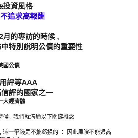
投資風
格
設
, 不追求高報酬
02月的專訪的時候 ,  
訪中特別說明公債的重要性
美國公債 
用評等AAA  
高信評的國家之一
一大經濟體
候 , 我們就溝通以下關鍵概念
說 , 這一筆錢是不能虧損的 ： 因此風險不能過高