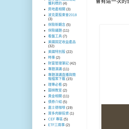
會有這一次的
獲利標的
(4)
房地產相關
(3)
波克夏股東會2018
(3)
保險新觀念
(5)
保險議題
(11)
看盤工具
(7)
美國固定收益產品
(32)
美國特別股
(22)
時事
(2)
財富管理筆記
(42)
專題演講
(11)
專題演講直播與簡
報檔案下載
(15)
理專必看
(2)
圍棋教室
(2)
黃金相關
(11)
債券介紹
(5)
嘉士德咖啡
(19)
賞多肉聊投資
(1)
CEF 專區
(5)
ETF三兩事
(2)