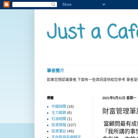
Just a Caf
筆者簡介
如果您想認識筆者,下面有一些資訊提供給您參考 筆者是
標籤
2021年5月31日 星期一
中國相關
(16)
財富管理筆
主力蹤跡
(6)
石油相關
(1)
當顧問最有成
投資周報
(107)
『我所講的事
投資筆記
(46)
定存股與長期穩定