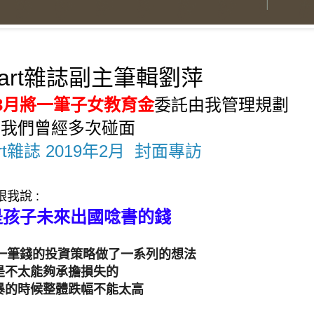
art雜誌副主筆輯劉萍
3月
將一筆子女教育金
委託由我管理規劃
, 我們曾經多次碰面 
rt雜誌 2019年2月  封面專訪
我說 : 
是孩子未來出國唸書的錢
一筆錢的投資策略做了一系列的想法
金是不太能夠承擔損失的
風暴的時候整體跌幅不能太高