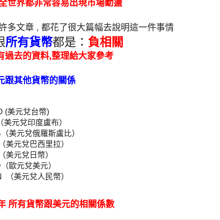
 全世界都非常容易出現市場動盪
許多文章 , 都花了很大篇幅去說明這一件事情
跟
所有貨幣
都是：
負相關
有過去的資料,整理給大家參考
元跟其他貨幣的關係
D (美元兌台幣)
NR （美元兌印度盧布）
RUB（美元兌俄羅斯盧比）
RL（美元兌巴西里拉）
PY （美元兌日幣）
SD（歐元兌美元）
HN （美元兌人民幣）
5年 所有貨幣跟美元的相關係數