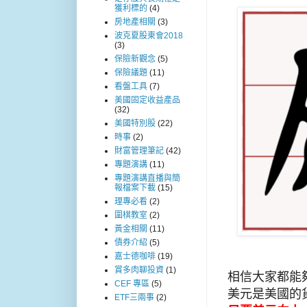
獲利標的
(4)
房地產相關
(3)
波克夏股東會2018
(3)
保險新觀念
(5)
保險議題
(11)
看盤工具
(7)
美國固定收益產品
(32)
美國特別股
(22)
時事
(2)
財富管理筆記
(42)
專題演講
(11)
專題演講直播與簡
報檔案下載
(15)
理專必看
(2)
圍棋教室
(2)
黃金相關
(11)
債券介紹
(5)
嘉士德咖啡
(19)
賞多肉聊投資
(1)
相信大家都能
CEF 專區
(5)
美元是美國的貨
ETF三兩事
(2)