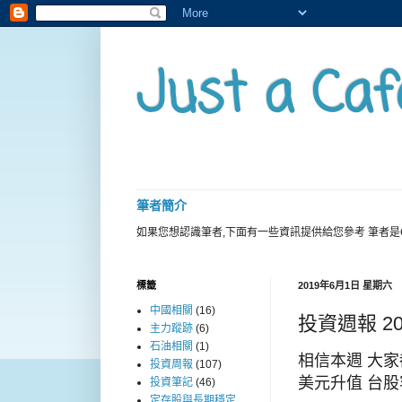
Just a Caf
筆者簡介
如果您想認識筆者,下面有一些資訊提供給您參考 筆者是
標籤
2019年6月1日 星期六
中國相關
(16)
投資週報 2
主力蹤跡
(6)
石油相關
(1)
相信本週 大
投資周報
(107)
美元升值 台
投資筆記
(46)
定存股與長期穩定