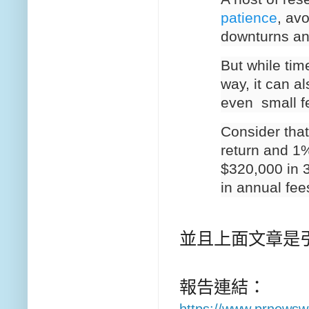
patience
, av
downturns an
But while ti
way, it can 
even small f
Consider that
return and 1%
$320,000 in 
in annual fee
並且上面文章是引
報告連結：
https://www.prnewsw