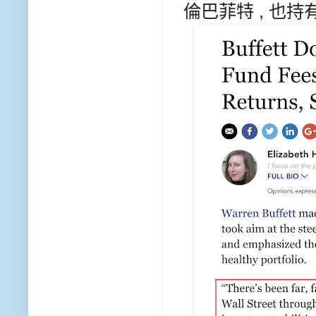
倫巴菲特 , 也