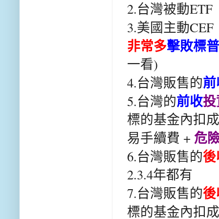
2.台灣被動ETF 
3.美國主動CEF
非常多
擊敗標普
一看)
前
4.台灣販售的
前收
投
5.台灣的
標的基金內扣成本1
危
易手續費 +
後
6.台灣販售的
2.3.4年都有
後
7.
台灣販售的
標的基金內扣成本1