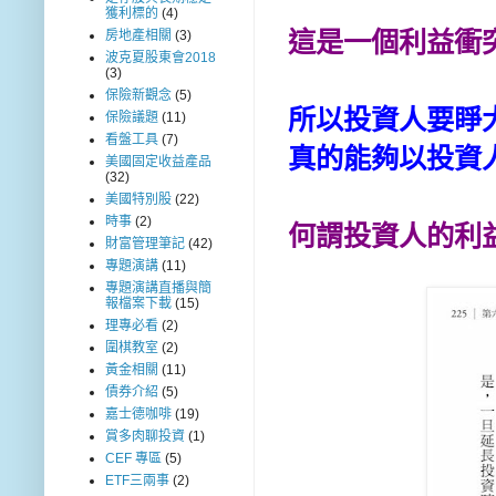
獲利標的
(4)
這是一個利益衝
房地產相關
(3)
波克夏股東會2018
(3)
保險新觀念
(5)
所以投資人要睜
保險議題
(11)
看盤工具
(7)
真的能夠以投資
美國固定收益產品
(32)
美國特別股
(22)
時事
(2)
何謂投資人的利
財富管理筆記
(42)
專題演講
(11)
專題演講直播與簡
報檔案下載
(15)
理專必看
(2)
圍棋教室
(2)
黃金相關
(11)
債券介紹
(5)
嘉士德咖啡
(19)
賞多肉聊投資
(1)
CEF 專區
(5)
ETF三兩事
(2)