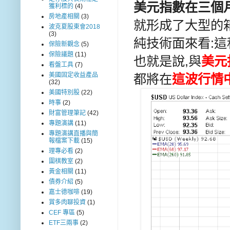
美元指數在三個
獲利標的
(4)
房地產相關
(3)
就形成了大型的
波克夏股東會2018
(3)
純技術面來看:這
保險新觀念
(5)
保險議題
(11)
也就是說,與
美元
看盤工具
(7)
美國固定收益產品
都將在
這波行情
(32)
美國特別股
(22)
時事
(2)
財富管理筆記
(42)
專題演講
(11)
專題演講直播與簡
報檔案下載
(15)
理專必看
(2)
圍棋教室
(2)
黃金相關
(11)
債券介紹
(5)
嘉士德咖啡
(19)
賞多肉聊投資
(1)
CEF 專區
(5)
ETF三兩事
(2)