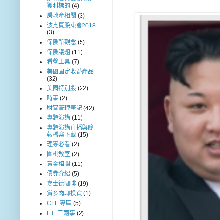
獲利標的
(4)
房地產相關
(3)
波克夏股東會2018
(3)
保險新觀念
(5)
保險議題
(11)
看盤工具
(7)
美國固定收益產品
(32)
美國特別股
(22)
時事
(2)
財富管理筆記
(42)
專題演講
(11)
專題演講直播與簡
報檔案下載
(15)
理專必看
(2)
圍棋教室
(2)
黃金相關
(11)
債券介紹
(5)
嘉士德咖啡
(19)
賞多肉聊投資
(1)
CEF 專區
(5)
ETF三兩事
(2)