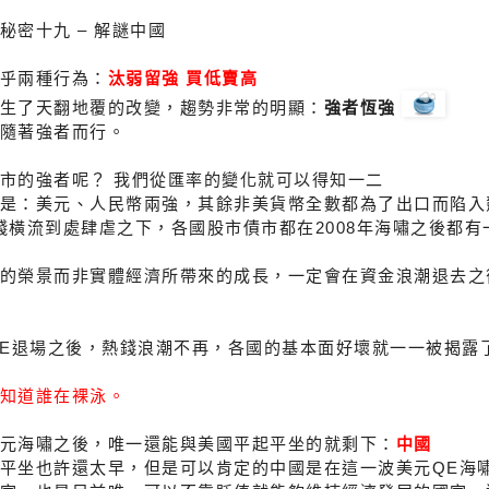
秘密十九 – 解謎中國
乎兩種行為：
汰弱留強 買低賣高
生了天翻地覆的改變，趨勢非常的明顯：
強者恆強
隨著強者而行。
市的強者呢？ 我們從匯率的變化就可以得知一二
是：美元、人民幣兩強，其餘非美貨幣全數都為了出口而陷入
錢橫流到處肆虐之下，各國股市債市都在2008年海嘯之後都
的榮景而非實體經濟所帶來的成長，一定會在資金浪潮退去之
QE退場之後，熱錢浪潮不再，各國的基本面好壞就一一被揭露
知道誰在裸泳。
元海嘯之後，唯一還能與美國平起平坐的就剩下：
中國
平坐也許還太早，但是可以肯定的中國是在這一波美元QE海