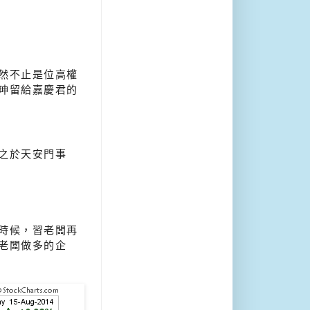
然不止是位高權
珅留給嘉慶君的
之於天安門事
時候，習老闆再
老闆做多的企