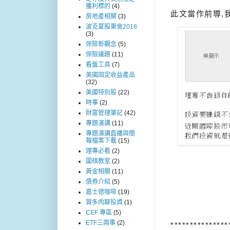
獲利標的
(4)
此文當作前導,
房地產相關
(3)
波克夏股東會2018
(3)
保險新觀念
(5)
保險議題
(11)
看盤工具
(7)
美國固定收益產品
(32)
美國特別股
(22)
時事
(2)
財富管理筆記
(42)
專題演講
(11)
專題演講直播與簡
報檔案下載
(15)
理專必看
(2)
圍棋教室
(2)
黃金相關
(11)
債券介紹
(5)
嘉士德咖啡
(19)
賞多肉聊投資
(1)
CEF 專區
(5)
ETF三兩事
(2)
***************