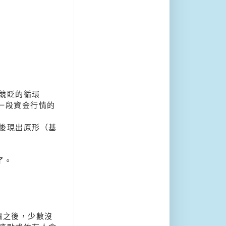
競貶的循環
有一段資金行情的
後現出原形（基
了。
嘯之後，少數沒