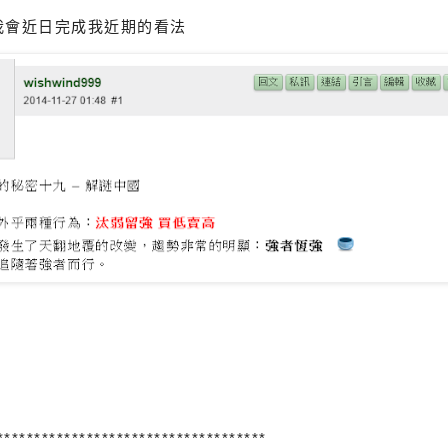
我會近日完成我近期的看法
************************************