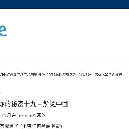
e
CFP認證國際理財規劃顧問 除了金融業的經驗之外 也管理過一家私人公司的投資
三
你的秘密十九 – 解謎中國
11月在mobilo01寫的
有機會了 (不帶任何勸誘買賣)