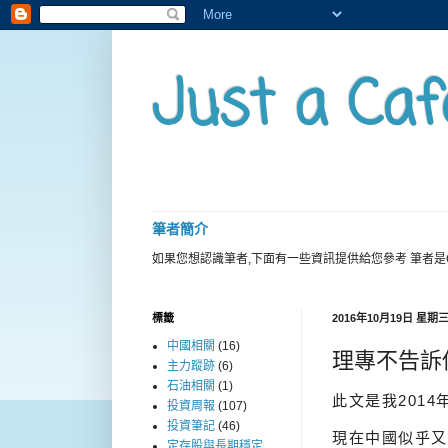
Just a Caf
筆者簡介
如果您想認識筆者,下面有一些資訊提供給您參考 筆者是
標籤
2016年10月19日 星期
中國相關
(16)
理專不告訴
主力蹤跡
(6)
石油相關
(1)
此文是我2014年
投資周報
(107)
投資筆記
(46)
現在中國似乎又
定存股與長期穩定