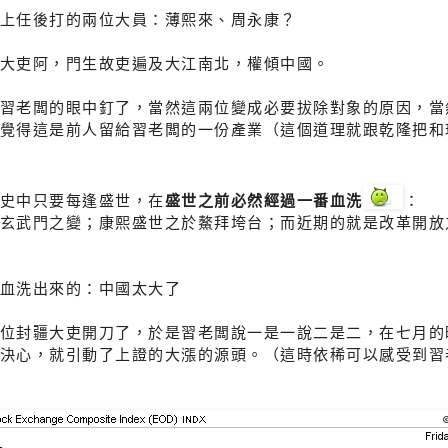
上任後打的兩位大員：薄熙來、周永康？
大吏阿，門生故吏遍及大江南北，權傾中國。
習老闆的眼中釘了，當然這兩位變成必要拔除對象的原因，當
覺得這是前人留給習老闆的一份產業（這個道理就跟乾隆把和
史中只要每逢盛世，在
盛世之前必然經過一番血洗
：
玄武門之變；康熙盛世之於鰲拜垮台；而近期的就是改革開放
血洗出來的：中國太大了
位封疆大吏開刀了，於是習老闆說一是一說二是二，在七月的
決心，就引動了上證的大漲的源頭。（這時依稀可以感受到習