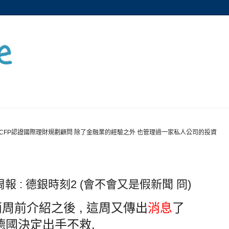
e
CFP認證國際理財規劃顧問 除了金融業的經驗之外 也管理過一家私人公司的投資
日
資周報 : 德銀時刻2 (會不會又是假新聞 冏)
周前介紹之後 , 這周又傳出
消息
了
德國決定出手不救,