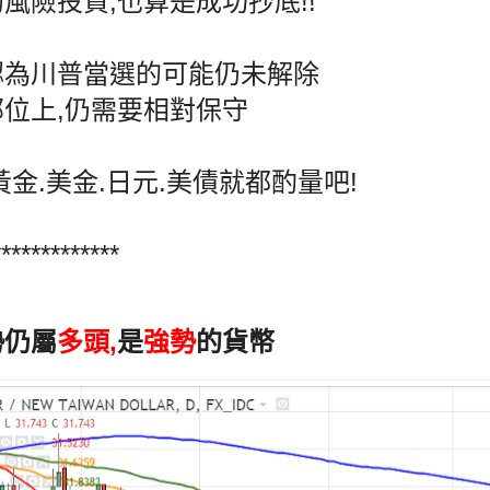
風險投資,也算是成功抄底!!
認為川普當選的可能仍未解除
位上,仍需要相對保守
黃金.美金.日元.美債就都酌量吧!
*************
勢仍屬
多頭,
是
強勢
的貨幣