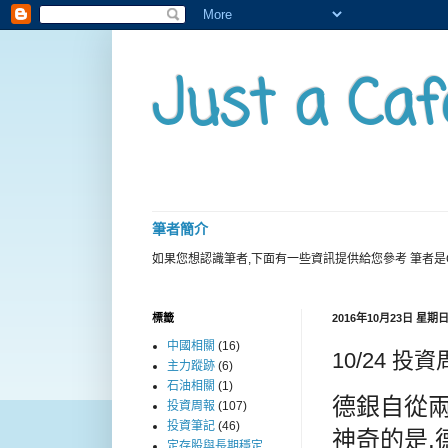
Just a Caf
筆者簡介
如果您想認識筆者,下面有一些資訊提供給您參考 筆者是
標籤
2016年10月23日 星期
中國相關
(16)
10/24 投
主力蹤跡
(6)
石油相關
(1)
德銀自從兩
投資周報
(107)
投資筆記
(46)
神奇的是,
定存股與長期穩定