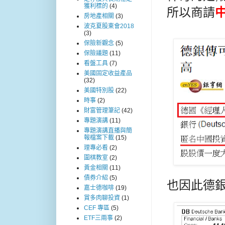
獲利標的
(4)
所以商請
房地產相關
(3)
波克夏股東會2018
(3)
保險新觀念
(5)
保險議題
(11)
看盤工具
(7)
美國固定收益產品
(32)
美國特別股
(22)
時事
(2)
財富管理筆記
(42)
專題演講
(11)
專題演講直播與簡
報檔案下載
(15)
理專必看
(2)
圍棋教室
(2)
黃金相關
(11)
債券介紹
(5)
也因此德銀
嘉士德咖啡
(19)
賞多肉聊投資
(1)
CEF 專區
(5)
ETF三兩事
(2)