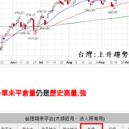
多單未平倉量
仍是
歷史高量,強