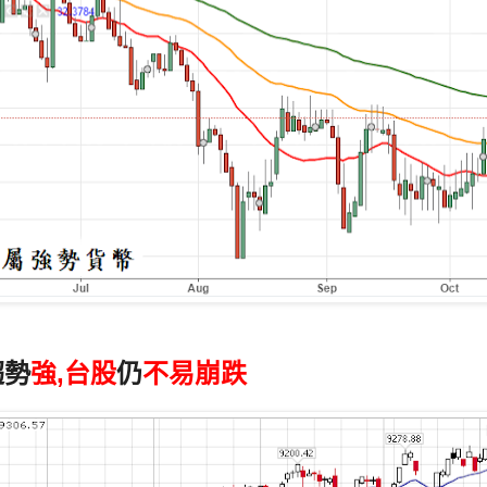
趨勢
強,台股
仍
不易崩跌