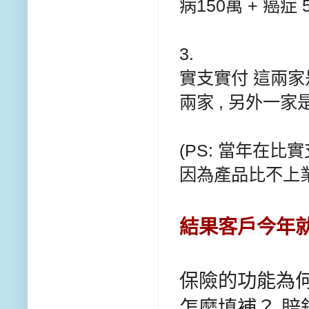
病150萬 + 癌症 
3.
實支實付 這兩家
兩家 , 另外一
(PS: 當年在
因為產品比不上業
結果客戶今年
保險的功能為
怎麼填補？ 賠