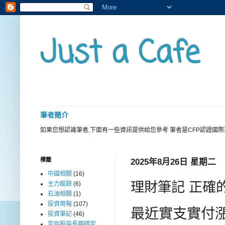
Just a Cafe
筆者簡介
如果您想認識筆者,下面有一些資訊提供給您參考 筆者是CFP認證國
標籤
2025年8月26日 星期二
中國相關
(16)
理財筆記 正確
主力蹤跡
(6)
石油相關
(1)
投資周報
(107)
最近實支實付
投資筆記
(46)
定存股與長期穩定