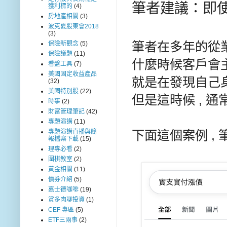
筆者建議：即使
獲利標的
(4)
房地產相關
(3)
波克夏股東會2018
(3)
筆者在多年的從業
保險新觀念
(5)
保險議題
(11)
什麼時候客戶會
看盤工具
(7)
美國固定收益產品
就是在發現自己
(32)
美國特別股
(22)
但是這時候 , 
時事
(2)
財富管理筆記
(42)
專題演講
(11)
下面這個案例 ,
專題演講直播與簡
報檔案下載
(15)
理專必看
(2)
圍棋教室
(2)
黃金相關
(11)
債券介紹
(5)
嘉士德咖啡
(19)
賞多肉聊投資
(1)
CEF 專區
(5)
ETF三兩事
(2)