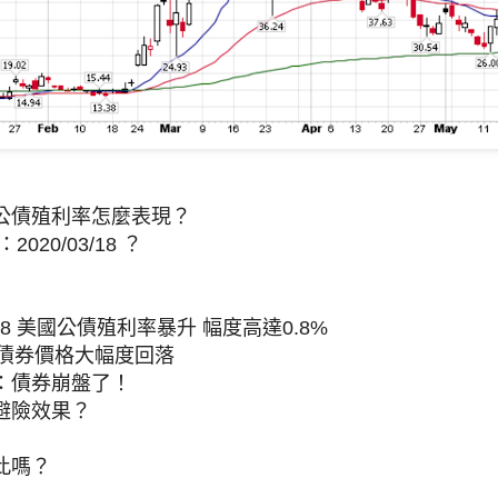
公債殖利率怎麼表現？
020/03/18 ？
3/18 美國公債殖利率暴升 幅度高達0.8%
 債券價格大幅度回落
：債券崩盤了！
避險效果？
此嗎？