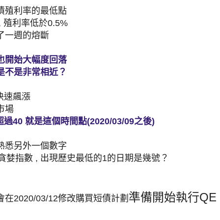
債殖利率的最低點
9 , 殖利率低於0.5%
了一週的熔斷
也開始大幅度回落
是不是非常相近？
X快速飆漲
市場
過40 就是這個時間點(2020/03/09之後)
熟悉另外一個數字
貪婪指數 , 出現歷史最低的1的日期是幾號？
準備開始執行QE
在2020/03/12修改購買短債計劃