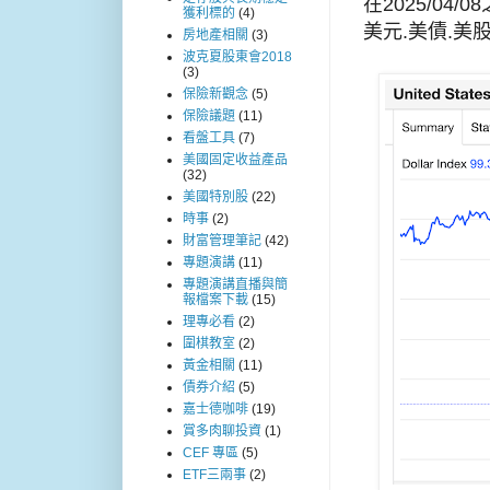
在2025/04
獲利標的
(4)
美元.美債.美
房地產相關
(3)
波克夏股東會2018
(3)
保險新觀念
(5)
保險議題
(11)
看盤工具
(7)
美國固定收益產品
(32)
美國特別股
(22)
時事
(2)
財富管理筆記
(42)
專題演講
(11)
專題演講直播與簡
報檔案下載
(15)
理專必看
(2)
圍棋教室
(2)
黃金相關
(11)
債券介紹
(5)
嘉士德咖啡
(19)
賞多肉聊投資
(1)
CEF 專區
(5)
ETF三兩事
(2)