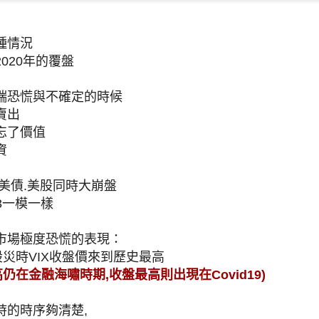
種情況
020年的覆盤
端恐慌與不確定的時候
賣出
忘了價值
資
美債.美股同時大崩盤
03一模一樣
市場極度恐慌的表現：
9股災時VIX收盤價來到歷史最高
高仍在金融海嘯時期,收盤最高則出現在Covid19)
時的時序夠清楚,