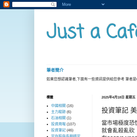
Just a Caf
筆者簡介
如果您想認識筆者,下面有一些資訊提供給您參考 筆者是
標籤
2025年4月18日 星期五
中國相關
(16)
投資筆記 
主力蹤跡
(6)
石油相關
(1)
當市場極度恐
投資周報
(107)
就會亂殺亂砍
投資筆記
(46)
定存股與長期穩定