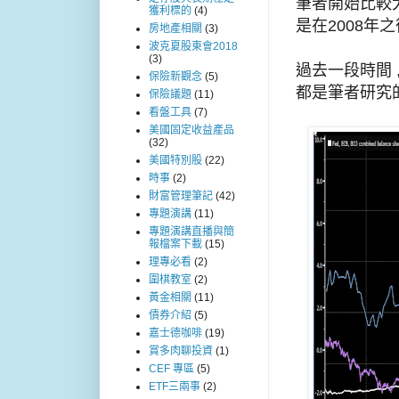
筆者開始比較
獲利標的
(4)
是在2008年之
房地產相關
(3)
波克夏股東會2018
(3)
過去一段時間 
保險新觀念
(5)
都是筆者研究
保險議題
(11)
看盤工具
(7)
美國固定收益產品
(32)
美國特別股
(22)
時事
(2)
財富管理筆記
(42)
專題演講
(11)
專題演講直播與簡
報檔案下載
(15)
理專必看
(2)
圍棋教室
(2)
黃金相關
(11)
債券介紹
(5)
嘉士德咖啡
(19)
賞多肉聊投資
(1)
CEF 專區
(5)
ETF三兩事
(2)