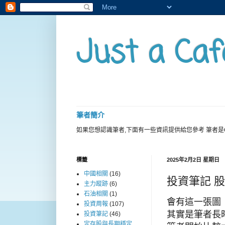
Just a Caf
筆者簡介
如果您想認識筆者,下面有一些資訊提供給您參考 筆者是
標籤
2025年2月2日 星期日
中國相關
(16)
投資筆記 
主力蹤跡
(6)
石油相關
(1)
會有這一張圖
投資周報
(107)
其實是筆者長
投資筆記
(46)
定存股與長期穩定