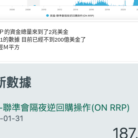
ＲＰ的資金總量來到了2兆美金
1/31的數據 目前已經不到200億美金了
經Ｍ平方