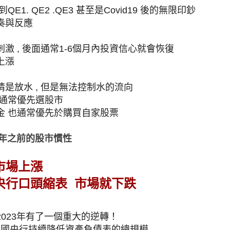
E1. QE2 .QE3 甚至是Covid19 後的無限印鈔
奏與反應
激 , 後面通常1-6個月內投資信心就會恢復
上漲
是放水 , 但是無法控制水的流向
 通常優先選股市
金 也通常優先於購買自家股票
2年之前的股市慣性
市場上漲
央行口頭縮表 市場就下跌
023年有了一個重大的逆轉！
 各國央行持續降低資產負債表的總規模