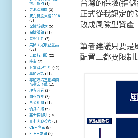
台灣的保險(指儲
獲利標的
(4)
房地產相關
(3)
正式從我認定的
波克夏股東會2018
(3)
改成風險型資產
保險新觀念
(5)
保險議題
(11)
看盤工具
(7)
筆者建議只要是
美國固定收益產品
(32)
配置上都要限制
美國特別股
(22)
時事
(2)
財富管理筆記
(42)
專題演講
(11)
專題演講直播與簡
報檔案下載
(15)
理專必看
(2)
圍棋教室
(2)
黃金相關
(11)
債券介紹
(5)
嘉士德咖啡
(19)
賞多肉聊投資
(1)
CEF 專區
(5)
ETF三兩事
(2)