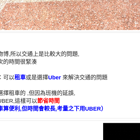
物博,所以交通上是比較大的問題,
次的時間很緊湊
：可以
租車
或是選擇
Uber
來解決交通的問題
擇租車的 ,但因為班機的延誤,
BER,
這樣可以
節省時間
算便利,但時間會較長,考量之下用UBER）