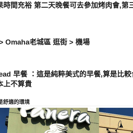
果時間充裕 第二天晚餐可去參加烤肉會,第
> Omaha老城區 逛街 > 機場
 Bread 早餐 ：這是純粹美式的早餐,算是
本上不算貴
是舒適的環境