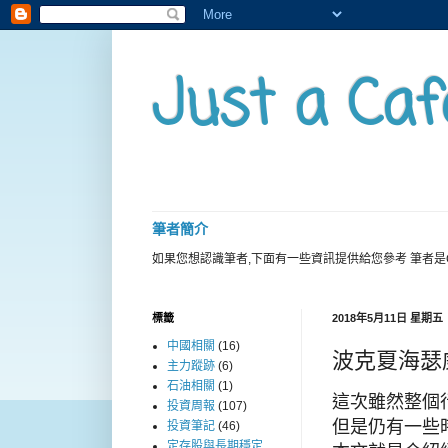
Just a Caf
筆者簡介
如果您想認識筆者,下面有一些資訊提供給您參考 筆者是
標籤
2018年5月11日 星期五
中國相關
(16)
波克夏海瑟威
主力蹤跡
(6)
石油相關
(1)
這次雖然整個
投資周報
(107)
但是仍有一些
投資筆記
(46)
定存股與長期穩定