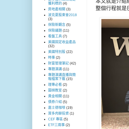
本文就是介紹
獲利標的
(4)
整個行程就是
房地產相關
(3)
波克夏股東會2018
(3)
保險新觀念
(5)
保險議題
(11)
看盤工具
(7)
美國固定收益產品
(32)
美國特別股
(22)
時事
(2)
財富管理筆記
(42)
專題演講
(11)
專題演講直播與簡
報檔案下載
(15)
理專必看
(2)
圍棋教室
(2)
黃金相關
(11)
債券介紹
(5)
嘉士德咖啡
(19)
賞多肉聊投資
(1)
CEF 專區
(5)
ETF三兩事
(2)