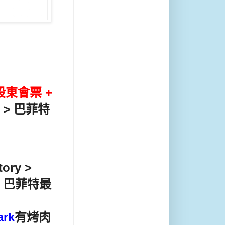
 換股東會票 +
 > 巴菲特
tory >
 S 巴菲特最
ark
有烤肉